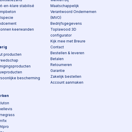
t-en-klare stabilisé
Maatschappelijk
ampbeton
Verantwoord Ondernemen
elspecie
(MVO)
ndcement
Bedrijfsgegevens
tonnen keerwanden
Toplawood 3D
configurator
Kijk mee met Breure
erig
Contact
Bestellen & leveren
ut producten
Betalen
reedschap
Retourneren
inigingsproducten
Garantie
uwproducten
Zakelijk bestellen
rsoonlijke bescherming
Account aanmaken
rken
luton
ellevis
megrass
mfix
htpro