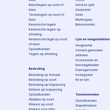
Betontegels op soort of
Grind en split
kleur
Geotextiel
Terrastegels op soort of
Grids
kleur
Mollengaas
Keramische tegels
Betonmortels
Keramische tegels op
afmeting
Keramische tegel op soort
Lijm en voegmiddelen
of kleur
Voegmortel
Opsluitbanden
Cement gebonden
Tegels op afmeting
artikelen
Accessoires en
benodigdheden
Bestrating
Drainagemortel
Bestrating op formaat
Inveegzand
Bestrating op soort
Kit en lijm
Bestrating op toepassing
Klinkers op toepassing
Opsluitbanden
Tuinelementen
Waaltjes op soort
Opsluitbanden
Klinkers op soort
Stapelblokken
Klinkers voor infra