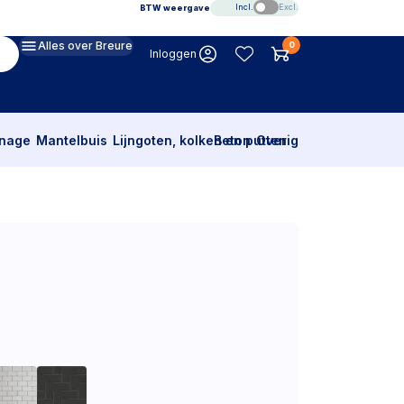
Incl.
Excl.
BTW weergave
Alles over Breure
0
Inloggen
inage
Mantelbuis
Lijngoten, kolken en putten
Beton
Overig