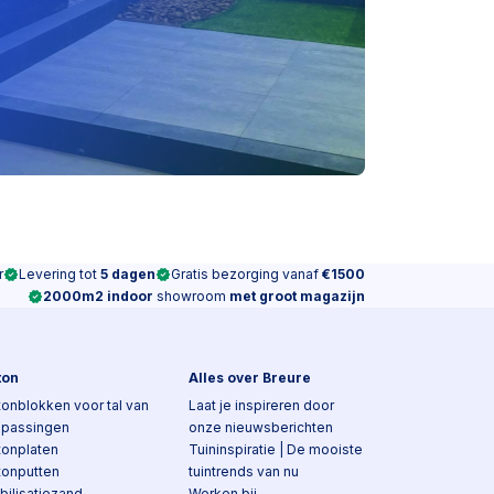
r
Levering tot
5 dagen
Gratis bezorging vanaf
€1500
2000m2 indoor
showroom
met groot magazijn
ton
Alles over Breure
onblokken voor tal van
Laat je inspireren door
epassingen
onze nieuwsberichten
tonplaten
Tuininspiratie | De mooiste
tonputten
tuintrends van nu
bilisatiezand
Werken bij