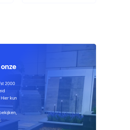
 onze
fst 2000
eid
 Hier kun
bekijken,
.