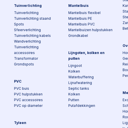
Tuinverlichting
Mantelbuis
Kan
St
Tuinverlichting
Mantelbuis flexibel
St
Tuinverlichting staand
Mantelbuis PE
Za
Spots
Mantelbuis PVC
Be
Sfeerverlichting
Mantelbuizen hulpstukken
Tuinverlichting kabels
Grondkabel
Wandverlichting
Ov
Tuinverlichting
accessoires
Lijngoten, kolken en
Ho
Transformator
putten
Ge
Grondspots
Re
Lijngoot
Bo
Kolken
Pe
Waterbuffering
PVC
Lijnafwatering
PVC buis
Septic tanks
Me
PVC hulpstukken
Kolken
PVC accessoires
Putten
Exc
PVC op diameter
Putafdekkingen
Sch
Ho
Ro
Tyleen
Lig