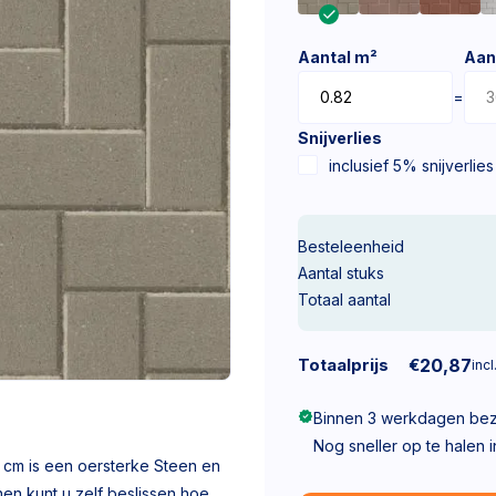
Aantal m²
Aan
=
Snijverlies
inclusief 5% snijverlies
Besteleenheid
Aantal stuks
Totaal aantal
Totaalprijs
€
20,87
incl
Binnen 3 werkdagen be
Nog sneller op te halen 
 cm is een oersterke Steen en
en kunt u zelf beslissen hoe