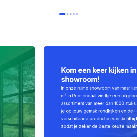
Kom een keer kijken in
showroom!
In onze ruime showroom van maar lie
m² in Roosendaal vindtje een uitgebr
assortiment van meer dan 1000 stuks.
je op jouw gemak rondkijken en de
verschillende producten van dichtbij 
zodat je zeker de beste keuze maakt