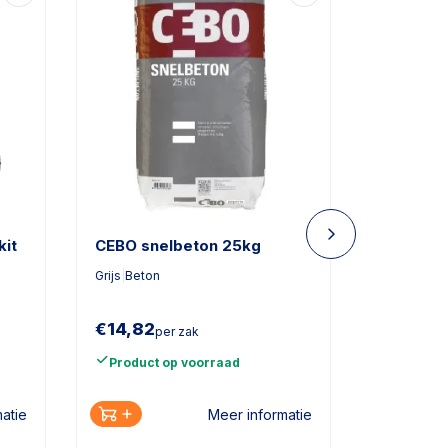
kit
CEBO snelbeton 25kg
Vuren p
lengte 
Grijs
|
Beton
70x1000
|
B
€
14,82
€
3,93
per zak
pe
Product op voorraad
Product
atie
Meer informatie