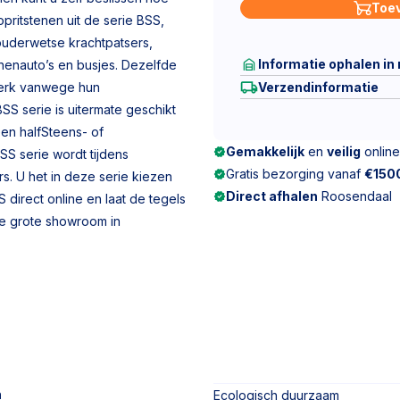
Toe
opritstenen uit de serie BSS,
ouderwetse krachtpatsers,
Informatie ophalen in
nenauto’s en busjes. Dezelfde
twerk vanwege hun
Verzendinformatie
BSS serie is uitermate geschikt
en halfSteens- of
Gemakkelijk
en
veilig
online
SS serie wordt tijdens
Gratis bezorging vanaf
€150
. U het in deze serie kiezen
Direct afhalen
Roosendaal
S direct online en laat de tegels
ze grote showroom in
n
Ecologisch duurzaam