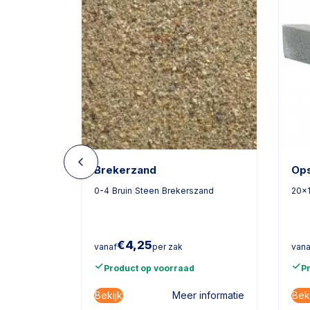
n 2 x
Brekerzand
Ops
0-4
|
Bruin
|
Steen
|
Brekerszand
20x
75
€
4,25
vanaf
per zak
vana
Product op voorraad
P
Bekijk
Bek
informatie
Meer informatie