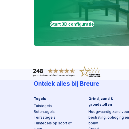
Start 3D configuratie
Ontdek alles bij Breure
Tegels
Grind, zand &
grondstoffen
Tuintegels
Betontegels
Hoogwaardig zand voo
Terrastegels
bestrating, ophoging en
Tuintegels op soort of
bouw
kleur
Grond