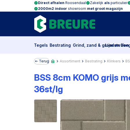
Direct afhalen
Roosendaal
Zakelijk
als
particulier
2000m2 indoor
showroom
met groot magazijn
Tegels
Bestrating
Grind, zand & grondstoffen
Lijm en voe
Terug
Assortiment
Bestrating
Klinkers
BS
BSS 8cm KOMO grijs me
36st/lg