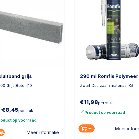
luitband grijs
290 ml Romfix Polymeer
100
|
Grijs
|
Beton
|
10
Zwart
|
Duurzaam materiaal
|
Kit
€
11,98
per stuk
€
8,45
f
per stuk
Product op voorraad
roduct op voorraad
Meer inform
ijk
Meer informatie