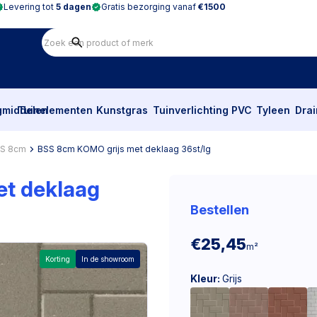
Levering tot
5 dagen
Gratis bezorging vanaf
€1500
gmiddelen
Tuinelementen
Kunstgras
Tuinverlichting
PVC
Tyleen
Dra
S 8cm
BSS 8cm KOMO grijs met deklaag 36st/lg
t deklaag
Bestellen
€25,45
m²
Korting
In de showroom
Kleur:
Grijs