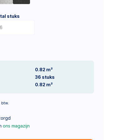
tal stuks
0.82 m²
36
stuks
0.82
m²
. btw.
zorgd
in
ons magazijn