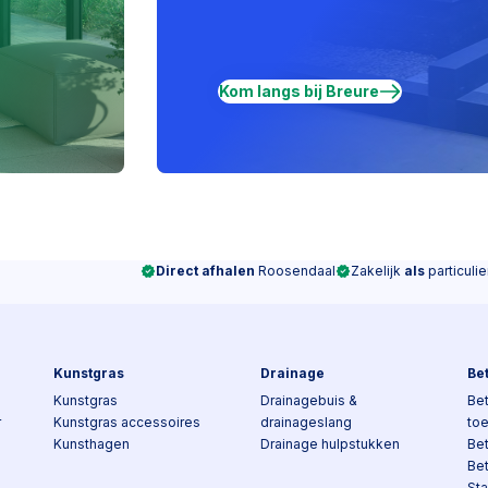
Kom langs bij Breure
Direct afhalen
Roosendaal
Zakelijk
als
particulie
Kunstgras
Drainage
Be
Kunstgras
Drainagebuis &
Bet
r
Kunstgras accessoires
drainageslang
to
Kunsthagen
Drainage hulpstukken
Be
Be
Sta