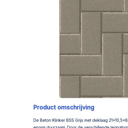
Product omschrijving
De Beton Klinker BSS Grijs met deklaag 21x10,5x8
enorm duurzaam. Door de verschillende legpatron