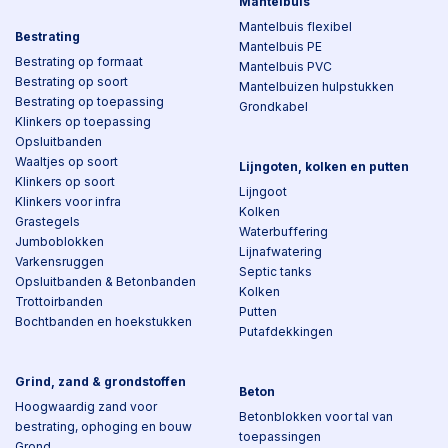
Mantelbuis
Mantelbuis flexibel
Bestrating
Mantelbuis PE
Bestrating op formaat
Mantelbuis PVC
Bestrating op soort
Mantelbuizen hulpstukken
Bestrating op toepassing
Grondkabel
Klinkers op toepassing
Opsluitbanden
Waaltjes op soort
Lijngoten, kolken en putten
Klinkers op soort
Lijngoot
Klinkers voor infra
Kolken
Grastegels
Waterbuffering
Jumboblokken
Lijnafwatering
Varkensruggen
Septic tanks
Opsluitbanden & Betonbanden
Kolken
Trottoirbanden
Putten
Bochtbanden en hoekstukken
Putafdekkingen
Grind, zand & grondstoffen
Beton
Hoogwaardig zand voor
Betonblokken voor tal van
bestrating, ophoging en bouw
toepassingen
Grond