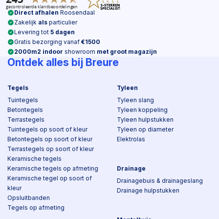
Direct afhalen
Roosendaal
Zakelijk
als
particulier
Levering tot
5 dagen
Gratis bezorging vanaf
€1500
2000m2 indoor
showroom
met groot magazijn
Ontdek alles bij Breure
Tegels
Tyleen
Tuintegels
Tyleen slang
Betontegels
Tyleen koppeling
Terrastegels
Tyleen hulpstukken
Tuintegels op soort of kleur
Tyleen op diameter
Betontegels op soort of kleur
Elektrolas
Terrastegels op soort of kleur
Keramische tegels
Keramische tegels op afmeting
Drainage
Keramische tegel op soort of
Drainagebuis & drainageslang
kleur
Drainage hulpstukken
Opsluitbanden
Tegels op afmeting