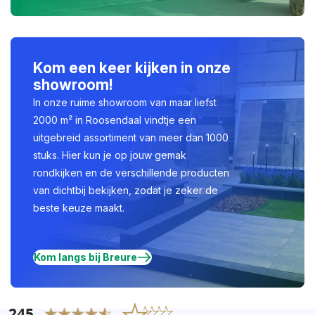
Kom een keer kijken in onze
showroom!
In onze ruime showroom van maar liefst
2000 m² in Roosendaal vindtje een
uitgebreid assortiment van meer dan 1000
stuks. Hier kun je op jouw gemak
rondkijken en de verschillende producten
van dichtbij bekijken, zodat je zeker de
beste keuze maakt.
Kom langs bij Breure