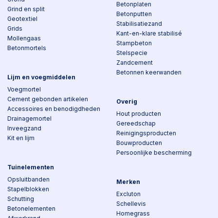
Betonplaten
Grind en split
Betonputten
Geotextiel
Stabilisatiezand
Grids
Kant-en-klare stabilisé
Mollengaas
Stampbeton
Betonmortels
Stelspecie
Zandcement
Betonnen keerwanden
Lijm en voegmiddelen
Voegmortel
Cement gebonden artikelen
Overig
Accessoires en benodigdheden
Hout producten
Drainagemortel
Gereedschap
Inveegzand
Reinigingsproducten
Kit en lijm
Bouwproducten
Persoonlijke bescherming
Tuinelementen
Opsluitbanden
Merken
Stapelblokken
Excluton
Schutting
Schellevis
Betonelementen
Homegrass