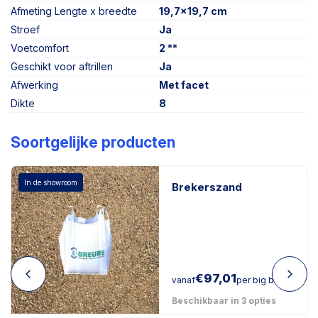
Afmeting Lengte x breedte
19,7x19,7 cm
Stroef
Ja
Voetcomfort
2 **
Geschikt voor aftrillen
Ja
Afwerking
Met facet
Dikte
8
Soortgelijke producten
In de showroom
Brekerszand
€
97,01
vanaf
per big bag
Beschikbaar in 3 opties