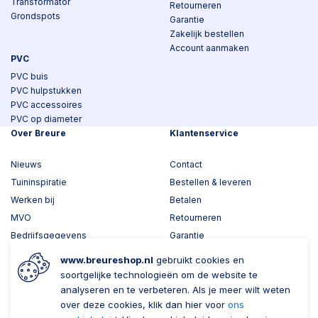
Transformator
Retourneren
Grondspots
Garantie
Zakelijk bestellen
Account aanmaken
PVC
PVC buis
PVC hulpstukken
PVC accessoires
PVC op diameter
Over Breure
Klantenservice
Nieuws
Contact
Tuininspiratie
Bestellen & leveren
Werken bij
Betalen
MVO
Retourneren
Bedrijfsgegevens
Garantie
Toplawood 3D configurator
www.breureshop.nl
gebruikt cookies en
Kijk mee met Breure
soortgelijke technologieën om de website te
analyseren en te verbeteren. Als je meer wilt weten
Wil je ons volgen?
Zaken doen met Breure
over deze cookies, klik dan hier voor
ons