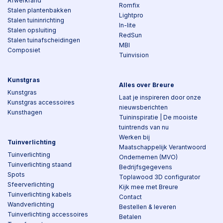
Afwerkrand
Romfix
Stalen plantenbakken
Lightpro
Stalen tuininrichting
In-lite
Stalen opsluiting
RedSun
Stalen tuinafscheidingen
MBI
Composiet
Tuinvision
Kunstgras
Alles over Breure
Kunstgras
Laat je inspireren door onze
Kunstgras accessoires
nieuwsberichten
Kunsthagen
Tuininspiratie | De mooiste
tuintrends van nu
Werken bij
Tuinverlichting
Maatschappelijk Verantwoord
Tuinverlichting
Ondernemen (MVO)
Tuinverlichting staand
Bedrijfsgegevens
Spots
Toplawood 3D configurator
Sfeerverlichting
Kijk mee met Breure
Tuinverlichting kabels
Contact
Wandverlichting
Bestellen & leveren
Tuinverlichting accessoires
Betalen