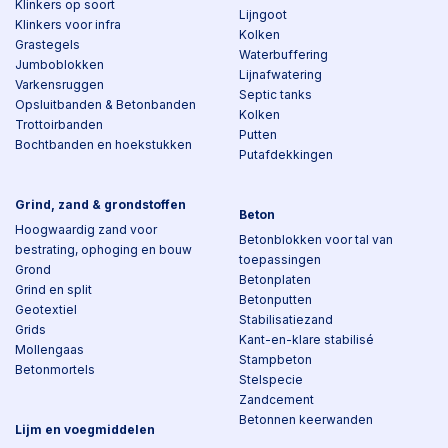
Klinkers op soort
Lijngoot
Klinkers voor infra
Kolken
Grastegels
Waterbuffering
Jumboblokken
Lijnafwatering
Varkensruggen
Septic tanks
Opsluitbanden & Betonbanden
Kolken
Trottoirbanden
Putten
Bochtbanden en hoekstukken
Putafdekkingen
Grind, zand & grondstoffen
Beton
Hoogwaardig zand voor
Betonblokken voor tal van
bestrating, ophoging en bouw
toepassingen
Grond
Betonplaten
Grind en split
Betonputten
Geotextiel
Stabilisatiezand
Grids
Kant-en-klare stabilisé
Mollengaas
Stampbeton
Betonmortels
Stelspecie
Zandcement
Betonnen keerwanden
Lijm en voegmiddelen