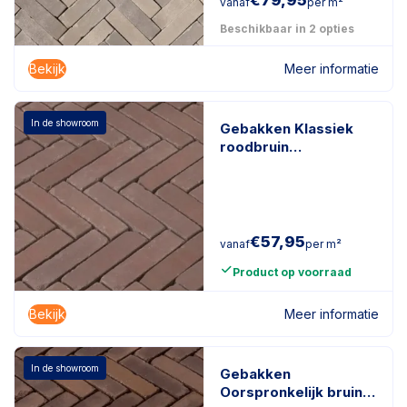
€
79,95
vanaf
per m²
Beschikbaar in 2 opties
Bekijk
Meer informatie
In de showroom
Gebakken Klassiek
roodbruin
getrommeld
roodbruin
€
57,95
vanaf
per m²
Product op voorraad
Bekijk
Meer informatie
In de showroom
Gebakken
Oorspronkelijk bruin