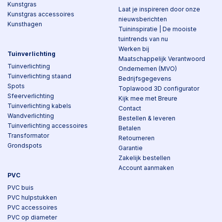
Kunstgras
Laat je inspireren door onze
Kunstgras accessoires
nieuwsberichten
Kunsthagen
Tuininspiratie | De mooiste
tuintrends van nu
Werken bij
Tuinverlichting
Maatschappelijk Verantwoord
Tuinverlichting
Ondernemen (MVO)
Tuinverlichting staand
Bedrijfsgegevens
Spots
Toplawood 3D configurator
Sfeerverlichting
Kijk mee met Breure
Tuinverlichting kabels
Contact
Wandverlichting
Bestellen & leveren
Tuinverlichting accessoires
Betalen
Transformator
Retourneren
Grondspots
Garantie
Zakelijk bestellen
Account aanmaken
PVC
PVC buis
PVC hulpstukken
PVC accessoires
PVC op diameter