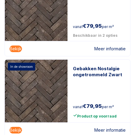
€
79,95
vanaf
per m²
Beschikbaar in 2 opties
Bekijk
Meer informatie
In de showroom
Gebakken Nostalgie
ongetrommeld Zwart
€
79,95
vanaf
per m²
Product op voorraad
Bekijk
Meer informatie