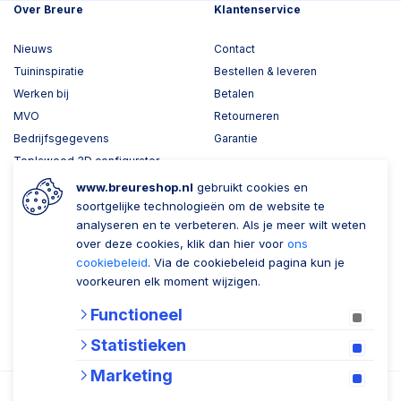
Over Breure
Klantenservice
Nieuws
Contact
Tuininspiratie
Bestellen & leveren
Werken bij
Betalen
MVO
Retourneren
Bedrijfsgegevens
Garantie
Toplawood 3D configurator
Kijk mee met Breure
www.breureshop.nl
gebruikt cookies en
soortgelijke technologieën om de website te
Wil je ons volgen?
Zaken doen met Breure
analyseren en te verbeteren. Als je meer wilt weten
over deze cookies, klik dan hier voor
ons
Zakelijk bestellen
cookiebeleid
. Via de cookiebeleid pagina kun je
voorkeuren elk moment wijzigen.
Account aanmaken
Functioneel
Nieuwsbrief
Statistieken
Verzenden
Marketing