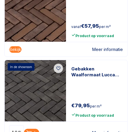
getrommeld Bruin
€
57,95
vanaf
per m²
Product op voorraad
Bekijk
Meer informatie
In de showroom
Gebakken
Waalformaat Lucca
Antica
200x50x60mm
getrommeld Zwart
€
79,95
per m²
Product op voorraad