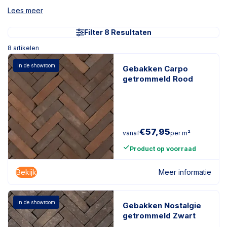
Lees meer
Filter 8 Resultaten
8
artikelen
In de showroom
Gebakken Carpo
getrommeld Rood
€
57,95
vanaf
per m²
Product op voorraad
Bekijk
Meer informatie
In de showroom
Gebakken Nostalgie
getrommeld Zwart