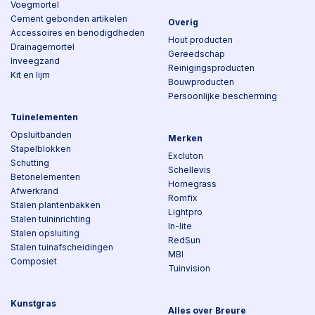
Voegmortel
Cement gebonden artikelen
Overig
Accessoires en benodigdheden
Hout producten
Drainagemortel
Gereedschap
Inveegzand
Reinigingsproducten
Kit en lijm
Bouwproducten
Persoonlijke bescherming
Tuinelementen
Opsluitbanden
Merken
Stapelblokken
Excluton
Schutting
Schellevis
Betonelementen
Homegrass
Afwerkrand
Romfix
Stalen plantenbakken
Lightpro
Stalen tuininrichting
In-lite
Stalen opsluiting
RedSun
Stalen tuinafscheidingen
MBI
Composiet
Tuinvision
Kunstgras
Alles over Breure