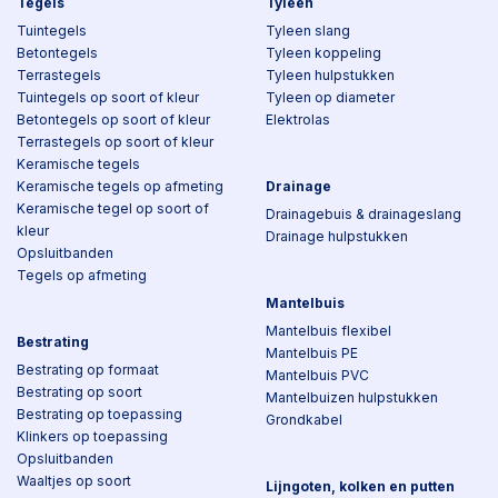
Tegels
Tyleen
Tuintegels
Tyleen slang
Betontegels
Tyleen koppeling
Terrastegels
Tyleen hulpstukken
Tuintegels op soort of kleur
Tyleen op diameter
Betontegels op soort of kleur
Elektrolas
Terrastegels op soort of kleur
Keramische tegels
Keramische tegels op afmeting
Drainage
Keramische tegel op soort of
Drainagebuis & drainageslang
kleur
Drainage hulpstukken
Opsluitbanden
Tegels op afmeting
Mantelbuis
Mantelbuis flexibel
Bestrating
Mantelbuis PE
Bestrating op formaat
Mantelbuis PVC
Bestrating op soort
Mantelbuizen hulpstukken
Bestrating op toepassing
Grondkabel
Klinkers op toepassing
Opsluitbanden
Waaltjes op soort
Lijngoten, kolken en putten