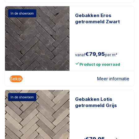
In de showroom
Gebakken Eros
getrommeld Zwart
€
79,95
vanaf
per m²
Product op voorraad
Bekijk
Meer informatie
In de showroom
Gebakken Lotis
getrommeld Grijs