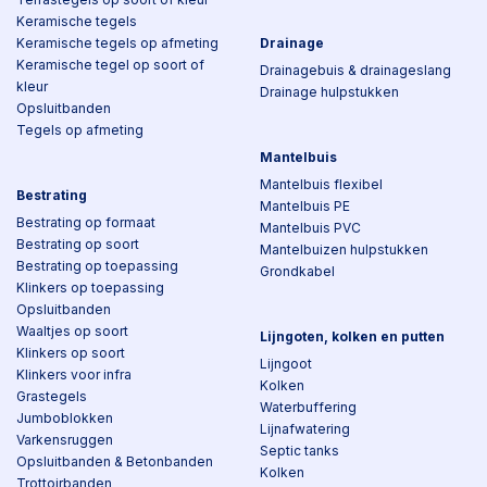
Keramische tegels
Keramische tegels op afmeting
Drainage
Keramische tegel op soort of
Drainagebuis & drainageslang
kleur
Drainage hulpstukken
Opsluitbanden
Tegels op afmeting
Mantelbuis
Mantelbuis flexibel
Bestrating
Mantelbuis PE
Bestrating op formaat
Mantelbuis PVC
Bestrating op soort
Mantelbuizen hulpstukken
Bestrating op toepassing
Grondkabel
Klinkers op toepassing
Opsluitbanden
Waaltjes op soort
Lijngoten, kolken en putten
Klinkers op soort
Lijngoot
Klinkers voor infra
Kolken
Grastegels
Waterbuffering
Jumboblokken
Lijnafwatering
Varkensruggen
Septic tanks
Opsluitbanden & Betonbanden
Kolken
Trottoirbanden