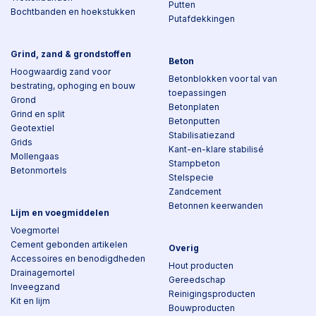
Putten
Bochtbanden en hoekstukken
Putafdekkingen
Grind, zand & grondstoffen
Beton
Hoogwaardig zand voor
Betonblokken voor tal van
bestrating, ophoging en bouw
toepassingen
Grond
Betonplaten
Grind en split
Betonputten
Geotextiel
Stabilisatiezand
Grids
Kant-en-klare stabilisé
Mollengaas
Stampbeton
Betonmortels
Stelspecie
Zandcement
Betonnen keerwanden
Lijm en voegmiddelen
Voegmortel
Cement gebonden artikelen
Overig
Accessoires en benodigdheden
Hout producten
Drainagemortel
Gereedschap
Inveegzand
Reinigingsproducten
Kit en lijm
Bouwproducten