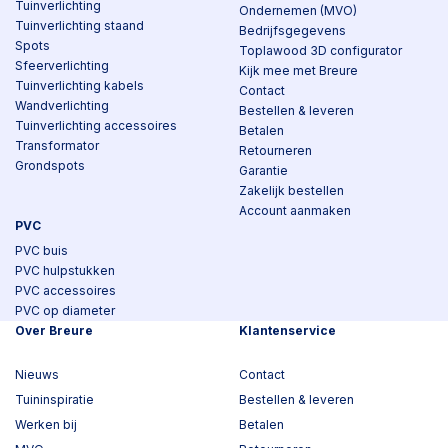
Tuinverlichting
Ondernemen (MVO)
Tuinverlichting staand
Bedrijfsgegevens
Spots
Toplawood 3D configurator
Sfeerverlichting
Kijk mee met Breure
Tuinverlichting kabels
Contact
Wandverlichting
Bestellen & leveren
Tuinverlichting accessoires
Betalen
Transformator
Retourneren
Grondspots
Garantie
Zakelijk bestellen
Account aanmaken
PVC
PVC buis
PVC hulpstukken
PVC accessoires
PVC op diameter
Over Breure
Klantenservice
Nieuws
Contact
Tuininspiratie
Bestellen & leveren
Werken bij
Betalen