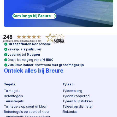
Kom langs bij Breure
Direct afhalen
Roosendaal
Zakelijk
als
particulier
Levering tot
5 dagen
Gratis bezorging vanaf
€1500
2000m2 indoor
showroom
met groot magazijn
Ontdek alles bij Breure
Tegels
Tyleen
Tuintegels
Tyleen slang
Betontegels
Tyleen koppeling
Terrastegels
Tyleen hulpstukken
Tuintegels op soort of kleur
Tyleen op diameter
Betontegels op soort of kleur
Elektrolas
Terrastegels op soort of kleur