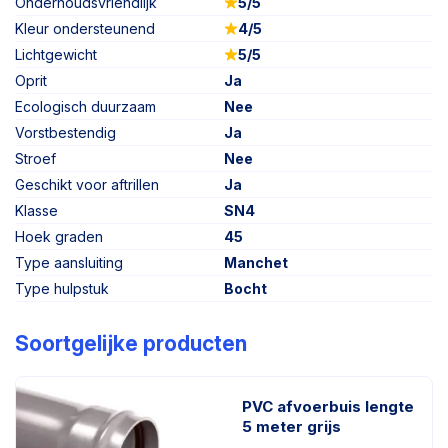
Onderhoudsvriendlijk
5/5
Kleur ondersteunend
4/5
Lichtgewicht
5/5
Oprit
Ja
Ecologisch duurzaam
Nee
Vorstbestendig
Ja
Stroef
Nee
Geschikt voor aftrillen
Ja
Klasse
SN4
Hoek graden
45
Type aansluiting
Manchet
Type hulpstuk
Bocht
Soortgelijke producten
PVC afvoerbuis lengte
5 meter grijs