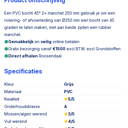
Product omschrijving
Een PVC bocht 45° 2× manchet 250 mm gebruik je om een
riolering- of afvoerleiding van Ø250 mm een bocht van 45
graden te laten maken, met aan beide zijden een rubber
manchet.
Gemakkelijk
en
veilig
online betalen
Gratis bezorging vanaf
€1500
excl BTW. excl Grondstoffen
Direct afhalen
Roosendaal
Specificaties
Kleur
Grijs
Materiaal
PVC
Kwaliteit
5/5
Onderhoudsklasse
A
Mossen/algen werend
3/5
Vuil werend
4/5