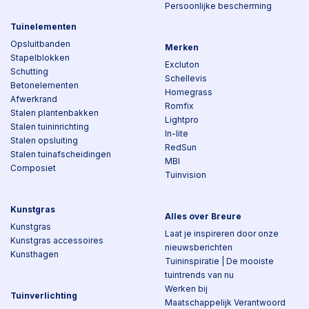
Persoonlijke bescherming
Tuinelementen
Opsluitbanden
Merken
Stapelblokken
Excluton
Schutting
Schellevis
Betonelementen
Homegrass
Afwerkrand
Romfix
Stalen plantenbakken
Lightpro
Stalen tuininrichting
In-lite
Stalen opsluiting
RedSun
Stalen tuinafscheidingen
MBI
Composiet
Tuinvision
Kunstgras
Alles over Breure
Kunstgras
Laat je inspireren door onze
Kunstgras accessoires
nieuwsberichten
Kunsthagen
Tuininspiratie | De mooiste
tuintrends van nu
Werken bij
Tuinverlichting
Maatschappelijk Verantwoord