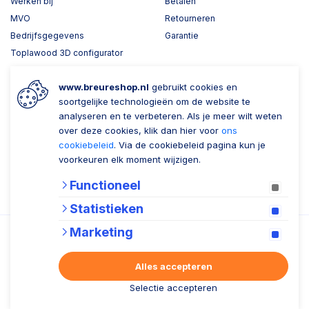
Werken bij
Betalen
MVO
Retourneren
Bedrijfsgegevens
Garantie
Toplawood 3D configurator
Kijk mee met Breure
www.breureshop.nl
gebruikt cookies en
Wil je ons volgen?
Zaken doen met Breure
soortgelijke technologieën om de website te
analyseren en te verbeteren. Als je meer wilt weten
Zakelijk bestellen
over deze cookies, klik dan hier voor
ons
cookiebeleid
. Via de cookiebeleid pagina kun je
Account aanmaken
voorkeuren elk moment wijzigen.
Nieuwsbrief
Functioneel
Verzenden
Statistieken
Marketing
Alles accepteren
Algemene voorwaarden
Privacy statement
Cookiebeleid
Selectie accepteren
© 2026 Breure B.V.