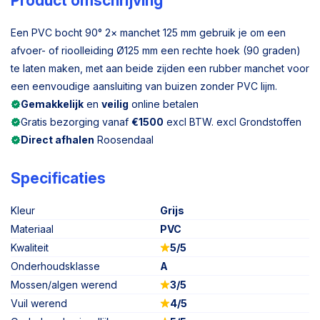
Product omschrijving
Een PVC bocht 90° 2× manchet 125 mm gebruik je om een
afvoer- of rioolleiding Ø125 mm een rechte hoek (90 graden)
te laten maken, met aan beide zijden een rubber manchet voor
een eenvoudige aansluiting van buizen zonder PVC lijm.
Gemakkelijk
en
veilig
online betalen
Gratis bezorging vanaf
€1500
excl BTW. excl Grondstoffen
Direct afhalen
Roosendaal
Specificaties
Kleur
Grijs
Materiaal
PVC
Kwaliteit
5/5
Onderhoudsklasse
A
Mossen/algen werend
3/5
Vuil werend
4/5