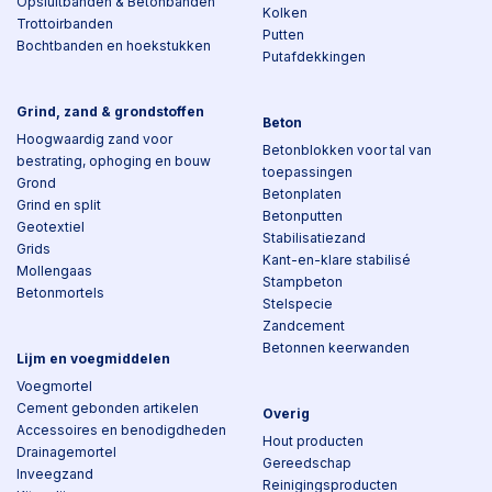
Opsluitbanden & Betonbanden
Kolken
Trottoirbanden
Putten
Bochtbanden en hoekstukken
Putafdekkingen
Grind, zand & grondstoffen
Beton
Hoogwaardig zand voor
Betonblokken voor tal van
bestrating, ophoging en bouw
toepassingen
Grond
Betonplaten
Grind en split
Betonputten
Geotextiel
Stabilisatiezand
Grids
Kant-en-klare stabilisé
Mollengaas
Stampbeton
Betonmortels
Stelspecie
Zandcement
Betonnen keerwanden
Lijm en voegmiddelen
Voegmortel
Cement gebonden artikelen
Overig
Accessoires en benodigdheden
Hout producten
Drainagemortel
Gereedschap
Inveegzand
Reinigingsproducten