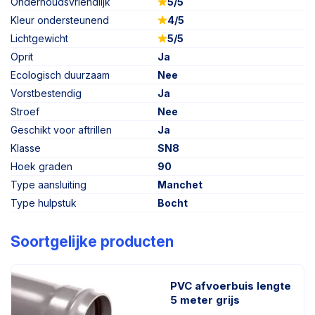
Onderhoudsvriendlijk
5/5
Kleur ondersteunend
4/5
Lichtgewicht
5/5
Oprit
Ja
Ecologisch duurzaam
Nee
Vorstbestendig
Ja
Stroef
Nee
Geschikt voor aftrillen
Ja
Klasse
SN8
Hoek graden
90
Type aansluiting
Manchet
Type hulpstuk
Bocht
Soortgelijke producten
PVC afvoerbuis lengte
5 meter grijs