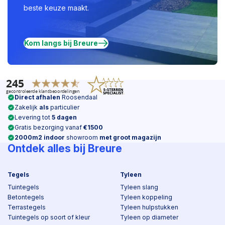
beste keuze maakt.
Kom langs bij Breure
Direct afhalen
Roosendaal
Zakelijk
als
particulier
Levering tot
5 dagen
Gratis bezorging vanaf
€1500
2000m2 indoor
showroom
met groot magazijn
Ontdek alles bij Breure
Tegels
Tyleen
Tuintegels
Tyleen slang
Betontegels
Tyleen koppeling
Terrastegels
Tyleen hulpstukken
Tuintegels op soort of kleur
Tyleen op diameter