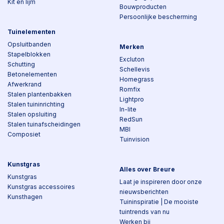
Kit en lijm
Bouwproducten
Persoonlijke bescherming
Tuinelementen
Opsluitbanden
Merken
Stapelblokken
Excluton
Schutting
Schellevis
Betonelementen
Homegrass
Afwerkrand
Romfix
Stalen plantenbakken
Lightpro
Stalen tuininrichting
In-lite
Stalen opsluiting
RedSun
Stalen tuinafscheidingen
MBI
Composiet
Tuinvision
Kunstgras
Alles over Breure
Kunstgras
Laat je inspireren door onze
Kunstgras accessoires
nieuwsberichten
Kunsthagen
Tuininspiratie | De mooiste
tuintrends van nu
Werken bij