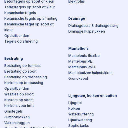
Betontegels op soort of kleur
Elektrolas
Terrastegels op soort of kleur
Keramische tegels
Keramische tegels op afmeting
Drainage
Keramische tegel op soort of
Drainagebuis & drainageslang
kleur
Drainage hulpstukken
Opsluitbanden
Tegels op afmeting
Mantelbuis
Mantelbuis flexibel
Bestrating
Mantelbuis PE
Bestrating op formaat
Mantelbuis PVC
Bestrating op soort
Mantelbuizen hulpstukken
Bestrating op toepassing
Grondkabel
Klinkers op toepassing
Opsluitbanden
Waaltjes op soort
Lijngoten, kolken en putten
Klinkers op soort
Lijngoot
Klinkers voor infra
Kolken
Grastegels
Waterbuffering
Jumboblokken
Lijnafwatering
Varkensruggen
Septic tanks