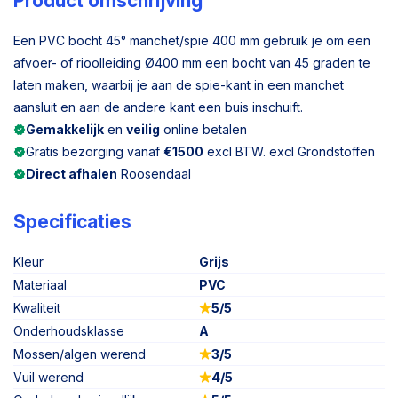
Product omschrijving
Een PVC bocht 45° manchet/spie 400 mm gebruik je om een
afvoer- of rioolleiding Ø400 mm een bocht van 45 graden te
laten maken, waarbij je aan de spie-kant in een manchet
aansluit en aan de andere kant een buis inschuift.
Gemakkelijk
en
veilig
online betalen
Gratis bezorging vanaf
€1500
excl BTW. excl Grondstoffen
Direct afhalen
Roosendaal
Specificaties
Kleur
Grijs
Materiaal
PVC
Kwaliteit
5/5
Onderhoudsklasse
A
Mossen/algen werend
3/5
Vuil werend
4/5