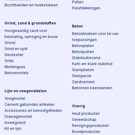
Putten
Bochtbanden en hoekstukken
Putafdekkingen
Grind, zand & grondstoffen
Beton
Hoogwaardig zand voor
Betonblokken voor tal van
bestrating, ophoging en bouw
toepassingen
Grond
Betonplaten
Grind en split
Betonputten
Geotextiel
Stabilisatiezand
Grids
Kant-en-klare stabilisé
Mollengaas
Stampbeton
Betonmortels
Stelspecie
Zandcement
Betonnen keerwanden
Lijm en voegmiddelen
Voegmortel
Cement gebonden artikelen
Overig
Accessoires en benodigdheden
Hout producten
Drainagemortel
Gereedschap
Inveegzand
Reinigingsproducten
Kit en lijm
Bouwproducten