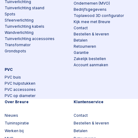
Tuinverlichting
Ondernemen (MVO)
Tuinverlichting staand
Bedrijfsgegevens
Spots
Toplawood 3D configurator
Sfeerverlichting
Kijk mee met Breure
Tuinverlichting kabels
Contact
Wandverlichting
Bestellen & leveren
Tuinverlichting accessoires
Betalen
Transformator
Retourneren
Grondspots
Garantie
Zakelijk bestellen
Account aanmaken
PVC
PVC buis
PVC hulpstukken
PVC accessoires
PVC op diameter
Over Breure
Klantenservice
Nieuws
Contact
Tuininspiratie
Bestellen & leveren
Werken bij
Betalen