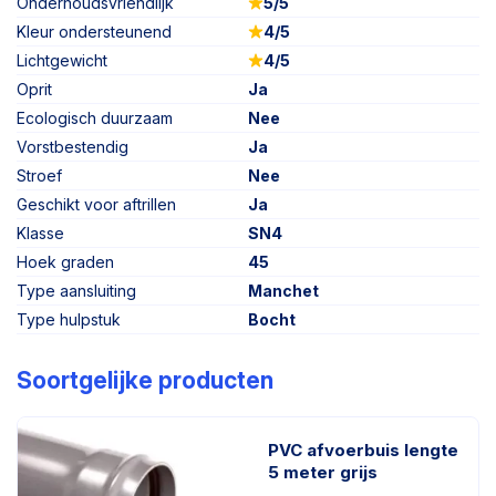
Onderhoudsvriendlijk
5/5
Kleur ondersteunend
4/5
Lichtgewicht
4/5
Oprit
Ja
Ecologisch duurzaam
Nee
Vorstbestendig
Ja
Stroef
Nee
Geschikt voor aftrillen
Ja
Klasse
SN4
Hoek graden
45
Type aansluiting
Manchet
Type hulpstuk
Bocht
Soortgelijke producten
PVC afvoerbuis lengte
5 meter grijs