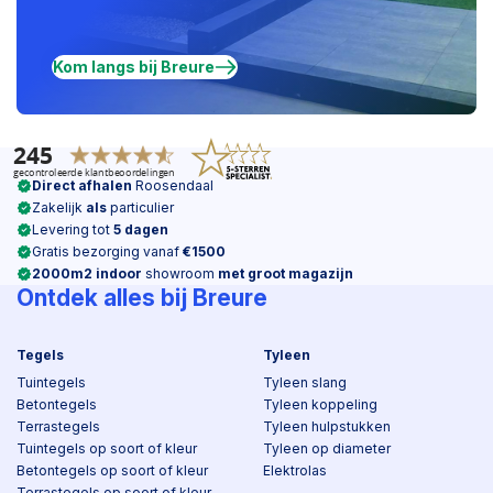
Kom langs bij Breure
Direct afhalen
Roosendaal
Zakelijk
als
particulier
Levering tot
5 dagen
Gratis bezorging vanaf
€1500
2000m2 indoor
showroom
met groot magazijn
Ontdek alles bij Breure
Tegels
Tyleen
Tuintegels
Tyleen slang
Betontegels
Tyleen koppeling
Terrastegels
Tyleen hulpstukken
Tuintegels op soort of kleur
Tyleen op diameter
Betontegels op soort of kleur
Elektrolas
Terrastegels op soort of kleur