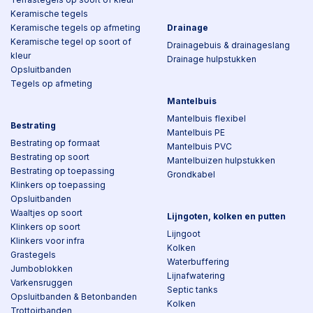
Keramische tegels
Keramische tegels op afmeting
Drainage
Keramische tegel op soort of
Drainagebuis & drainageslang
kleur
Drainage hulpstukken
Opsluitbanden
Tegels op afmeting
Mantelbuis
Mantelbuis flexibel
Bestrating
Mantelbuis PE
Bestrating op formaat
Mantelbuis PVC
Bestrating op soort
Mantelbuizen hulpstukken
Bestrating op toepassing
Grondkabel
Klinkers op toepassing
Opsluitbanden
Waaltjes op soort
Lijngoten, kolken en putten
Klinkers op soort
Lijngoot
Klinkers voor infra
Kolken
Grastegels
Waterbuffering
Jumboblokken
Lijnafwatering
Varkensruggen
Septic tanks
Opsluitbanden & Betonbanden
Kolken
Trottoirbanden