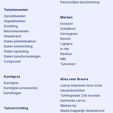
Persoonlijke bescherming
Tuinelementen
Opsluitbanden
Merken
Stapelblokken
Excluton
Schutting
Schellevis
Betonelementen
Homegrass
Afwerkrand
Romfix
Stalen plantenbakken
Lightpro
Stalen tuininrichting
In-lite
Stalen opsluiting
RedSun
Stalen tuinafscheidingen
MBI
Composiet
Tuinvision
Kunstgras
Alles over Breure
Kunstgras
Laat je inspireren door onze
Kunstgras accessoires
nieuwsberichten
Kunsthagen
Tuininspiratie | De mooiste
tuintrends van nu
Werken bij
Tuinverlichting
Maatschappelijk Verantwoord