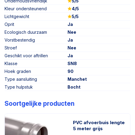
Onderhoudsvriendlijk
5/5
Kleur ondersteunend
4/5
Lichtgewicht
5/5
Oprit
Ja
Ecologisch duurzaam
Nee
Vorstbestendig
Ja
Stroef
Nee
Geschikt voor aftrillen
Ja
Klasse
SN8
Hoek graden
90
Type aansluiting
Manchet
Type hulpstuk
Bocht
Soortgelijke producten
PVC afvoerbuis lengte
5 meter grijs