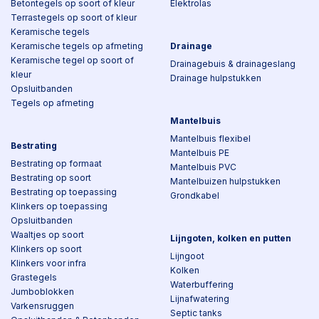
Betontegels op soort of kleur
Elektrolas
Terrastegels op soort of kleur
Keramische tegels
Keramische tegels op afmeting
Drainage
Keramische tegel op soort of
Drainagebuis & drainageslang
kleur
Drainage hulpstukken
Opsluitbanden
Tegels op afmeting
Mantelbuis
Mantelbuis flexibel
Bestrating
Mantelbuis PE
Bestrating op formaat
Mantelbuis PVC
Bestrating op soort
Mantelbuizen hulpstukken
Bestrating op toepassing
Grondkabel
Klinkers op toepassing
Opsluitbanden
Waaltjes op soort
Lijngoten, kolken en putten
Klinkers op soort
Lijngoot
Klinkers voor infra
Kolken
Grastegels
Waterbuffering
Jumboblokken
Lijnafwatering
Varkensruggen
Septic tanks