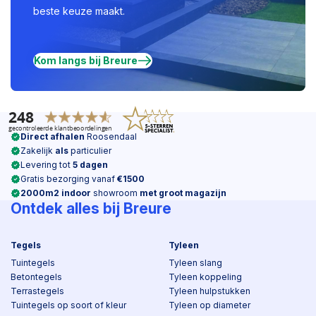
beste keuze maakt.
Kom langs bij Breure
Direct afhalen
Roosendaal
Zakelijk
als
particulier
Levering tot
5 dagen
Gratis bezorging vanaf
€1500
2000m2 indoor
showroom
met groot magazijn
Ontdek alles bij Breure
Tegels
Tyleen
Tuintegels
Tyleen slang
Betontegels
Tyleen koppeling
Terrastegels
Tyleen hulpstukken
Tuintegels op soort of kleur
Tyleen op diameter