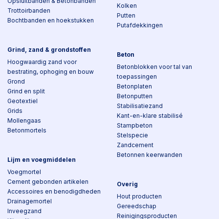
Opsluitbanden & Betonbanden
Kolken
Trottoirbanden
Putten
Bochtbanden en hoekstukken
Putafdekkingen
Grind, zand & grondstoffen
Beton
Hoogwaardig zand voor
Betonblokken voor tal van
bestrating, ophoging en bouw
toepassingen
Grond
Betonplaten
Grind en split
Betonputten
Geotextiel
Stabilisatiezand
Grids
Kant-en-klare stabilisé
Mollengaas
Stampbeton
Betonmortels
Stelspecie
Zandcement
Betonnen keerwanden
Lijm en voegmiddelen
Voegmortel
Cement gebonden artikelen
Overig
Accessoires en benodigdheden
Hout producten
Drainagemortel
Gereedschap
Inveegzand
Reinigingsproducten