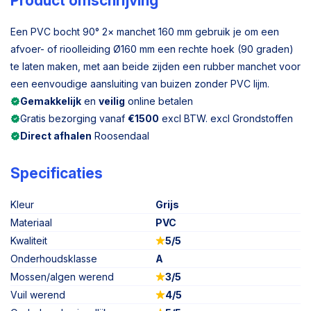
Product omschrijving
Een PVC bocht 90° 2× manchet 160 mm gebruik je om een
afvoer- of rioolleiding Ø160 mm een rechte hoek (90 graden)
te laten maken, met aan beide zijden een rubber manchet voor
een eenvoudige aansluiting van buizen zonder PVC lijm.
Gemakkelijk
en
veilig
online betalen
Gratis bezorging vanaf
€1500
excl BTW. excl Grondstoffen
Direct afhalen
Roosendaal
Specificaties
Kleur
Grijs
Materiaal
PVC
Kwaliteit
5/5
Onderhoudsklasse
A
Mossen/algen werend
3/5
Vuil werend
4/5