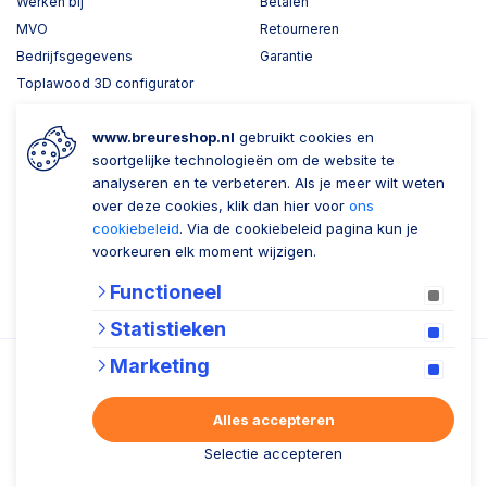
Werken bij
Betalen
MVO
Retourneren
Bedrijfsgegevens
Garantie
Toplawood 3D configurator
Kijk mee met Breure
www.breureshop.nl
gebruikt cookies en
Wil je ons volgen?
Zaken doen met Breure
soortgelijke technologieën om de website te
analyseren en te verbeteren. Als je meer wilt weten
Zakelijk bestellen
over deze cookies, klik dan hier voor
ons
cookiebeleid
. Via de cookiebeleid pagina kun je
Account aanmaken
voorkeuren elk moment wijzigen.
Nieuwsbrief
Functioneel
Verzenden
Statistieken
Marketing
Alles accepteren
Algemene voorwaarden
Privacy statement
Cookiebeleid
Selectie accepteren
© 2026 Breure B.V.