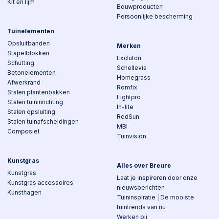
Kit en lijm
Bouwproducten
Persoonlijke bescherming
Tuinelementen
Opsluitbanden
Merken
Stapelblokken
Excluton
Schutting
Schellevis
Betonelementen
Homegrass
Afwerkrand
Romfix
Stalen plantenbakken
Lightpro
Stalen tuininrichting
In-lite
Stalen opsluiting
RedSun
Stalen tuinafscheidingen
MBI
Composiet
Tuinvision
Kunstgras
Alles over Breure
Kunstgras
Laat je inspireren door onze
Kunstgras accessoires
nieuwsberichten
Kunsthagen
Tuininspiratie | De mooiste
tuintrends van nu
Werken bij