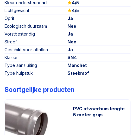
Kleur ondersteunend
4/5
Lichtgewicht
4/5
Oprit
Ja
Ecologisch duurzaam
Nee
Vorstbestendig
Ja
Stroef
Nee
Geschikt voor aftrillen
Ja
Klasse
SN4
Type aansluiting
Manchet
Type hulpstuk
Steekmof
Soortgelijke producten
PVC afvoerbuis lengte
5 meter grijs