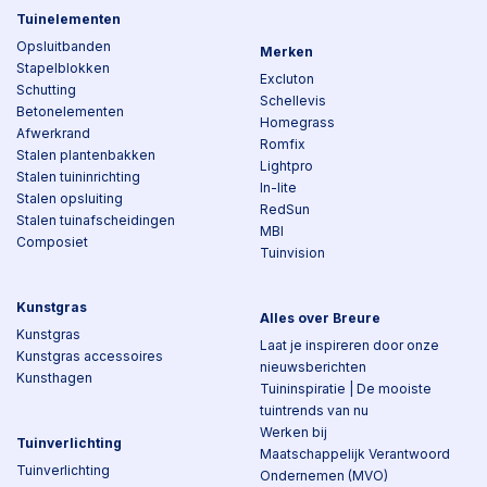
Tuinelementen
Opsluitbanden
Merken
Stapelblokken
Excluton
Schutting
Schellevis
Betonelementen
Homegrass
Afwerkrand
Romfix
Stalen plantenbakken
Lightpro
Stalen tuininrichting
In-lite
Stalen opsluiting
RedSun
Stalen tuinafscheidingen
MBI
Composiet
Tuinvision
Kunstgras
Alles over Breure
Kunstgras
Laat je inspireren door onze
Kunstgras accessoires
nieuwsberichten
Kunsthagen
Tuininspiratie | De mooiste
tuintrends van nu
Werken bij
Tuinverlichting
Maatschappelijk Verantwoord
Tuinverlichting
Ondernemen (MVO)