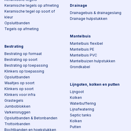
Keramische tegels op afmeting
Drainage
Keramische tegel op soort of
Drainagebuis & drainageslang
kleur
Drainage hulpstukken
Opsluitbanden
Tegels op afmeting
Mantelbuis
Mantelbuis flexibel
Bestrating
Mantelbuis PE
Bestrating op formaat
Mantelbuis PVC
Bestrating op soort
Mantelbuizen hulpstukken
Bestrating op toepassing
Grondkabel
Klinkers op toepassing
Opsluitbanden
Waaltjes op soort
Lijngoten, kolken en putten
Klinkers op soort
Lijngoot
Klinkers voor infra
Kolken
Grastegels
Waterbuffering
Jumboblokken
Lijnafwatering
Varkensruggen
Septic tanks
Opsluitbanden & Betonbanden
Kolken
Trottoirbanden
Putten
Bochtbanden en hoekstukken