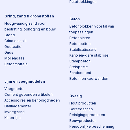
Putafdekkingen
Grind, zand & grondstoffen
Beton
Hoogwaardig zand voor
Betonblokken voor tal van
bestrating, ophoging en bouw
toepassingen
Grond
Betonplaten
Grind en split
Betonputten
Geotextiel
Stabilisatiezand
Grids
Kant-en-klare stabilisé
Mollengaas
Stampbeton
Betonmortels
Stelspecie
Zandcement
Betonnen keerwanden
Lijm en voegmiddelen
Voegmortel
Cement gebonden artikelen
Overig
Accessoires en benodigdheden
Hout producten
Drainagemortel
Gereedschap
Inveegzand
Reinigingsproducten
Kit en lijm
Bouwproducten
Persoonlijke bescherming