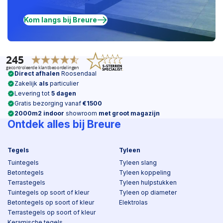
Kom langs bij Breure
Direct afhalen
Roosendaal
Zakelijk
als
particulier
Levering tot
5 dagen
Gratis bezorging vanaf
€1500
2000m2 indoor
showroom
met groot magazijn
Ontdek alles bij Breure
Tegels
Tyleen
Tuintegels
Tyleen slang
Betontegels
Tyleen koppeling
Terrastegels
Tyleen hulpstukken
Tuintegels op soort of kleur
Tyleen op diameter
Betontegels op soort of kleur
Elektrolas
Terrastegels op soort of kleur
Keramische tegels