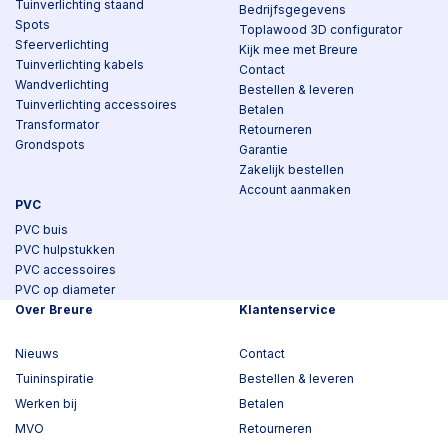
Tuinverlichting staand
Bedrijfsgegevens
Spots
Toplawood 3D configurator
Sfeerverlichting
Kijk mee met Breure
Tuinverlichting kabels
Contact
Wandverlichting
Bestellen & leveren
Tuinverlichting accessoires
Betalen
Transformator
Retourneren
Grondspots
Garantie
Zakelijk bestellen
Account aanmaken
PVC
PVC buis
PVC hulpstukken
PVC accessoires
PVC op diameter
Over Breure
Klantenservice
Nieuws
Contact
Tuininspiratie
Bestellen & leveren
Werken bij
Betalen
MVO
Retourneren