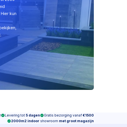
eid
 Hier kun
bekijken,
.
r
Levering tot
5 dagen
Gratis bezorging vanaf
€1500
2000m2 indoor
showroom
met groot magazijn