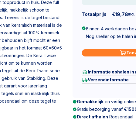
n topproduct in huis. Deze full
ijk, makkelijk schoon te
Totaalprijs
€
19,78
incl.
. Tevens is de tegel bestand
 van keramisch materiaal is de
Binnen 4 werkdagen be
 vervaardigd uit 100% keramiek
Nog sneller op te halen 
 behouden blijft mocht er een
rijgbaar in het formaat 60x60x5
Toe
uitvoeringen. De Kera Twice
wicht om te kunnen worden
 tegel uit de Kera Twice serie
Informatie ophalen in
t gebruik van Stabiking. Deze
Verzendinformatie
t garant voor jarenlang
e tegels snel en makkelijk thuis
oosendaal om deze tegel te
Gemakkelijk
en
veilig
online
Gratis bezorging vanaf
€150
Direct afhalen
Roosendaal