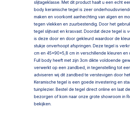
slijtageklasse. Met dit product haalt u een echt ee
body keramische tegel is zeer onderhoudsvriendel
maken en voorkomt aanhechting van algen en mos
tegen vlekken en zuurbestendig. Door het gebruik
tegel slijtvast en krasvast. Doordat deze tegel is
is deze door en door gekleurd waardoor de kleur
stukje onverhoopt afspringen. Deze tegel is verk
cm en 45x90x5,8 cm in verschillende kleuren en 
Full body heeft met zijn 3cm dikte voldoende ge
verwerkt op een zandbed, in tegenstelling tot een
adviseren wij dit zandbed te verstevigen door he
Keramische tegel is een goede investering en staa
tuinplezier. Bestel de tegel direct online en laat d
bezorgen of kom naar onze grote showroom in R
bekijken.