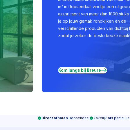
m² in Roosendaal vindtje een uitgebr
assortiment van meer dan 1000 stuks.
je op jouw gemak rondkijken en de
verschillende producten van dichtbij 
zodat je zeker de beste keuze maakt
Kom langs bij Breure
Direct afhalen
Roosendaal
Zakelijk
als
particulie