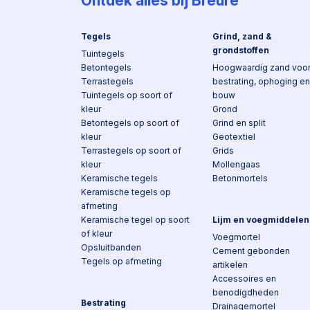
Ontdek alles bij Breure
Tegels
Grind, zand &
grondstoffen
Tuintegels
Betontegels
Hoogwaardig zand voo
Terrastegels
bestrating, ophoging en
Tuintegels op soort of
bouw
kleur
Grond
Betontegels op soort of
Grind en split
kleur
Geotextiel
Terrastegels op soort of
Grids
kleur
Mollengaas
Keramische tegels
Betonmortels
Keramische tegels op
afmeting
Keramische tegel op soort
Lijm en voegmiddelen
of kleur
Voegmortel
Opsluitbanden
Cement gebonden
Tegels op afmeting
artikelen
Accessoires en
benodigdheden
Bestrating
Drainagemortel