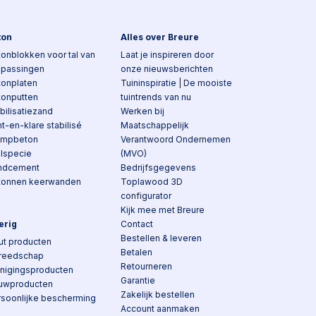
ton
Alles over Breure
onblokken voor tal van
Laat je inspireren door
epassingen
onze nieuwsberichten
tonplaten
Tuininspiratie | De mooiste
tonputten
tuintrends van nu
bilisatiezand
Werken bij
t-en-klare stabilisé
Maatschappelijk
ampbeton
Verantwoord Ondernemen
elspecie
(MVO)
ndcement
Bedrijfsgegevens
tonnen keerwanden
Toplawood 3D
configurator
Kijk mee met Breure
erig
Contact
Bestellen & leveren
ut producten
Betalen
reedschap
Retourneren
inigingsproducten
Garantie
uwproducten
Zakelijk bestellen
rsoonlijke bescherming
Account aanmaken