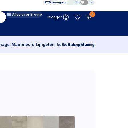
Incl.
Excl.
BTW weergave
Alles over Breure
0
Inloggen
inage
Mantelbuis
Lijngoten, kolken en putten
Beton
Overig