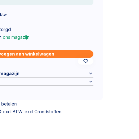
 btw.
zorgd
in
ons magazijn
voegen aan winkelwagen
 magazijn
 betalen
0
excl BTW. excl Grondstoffen