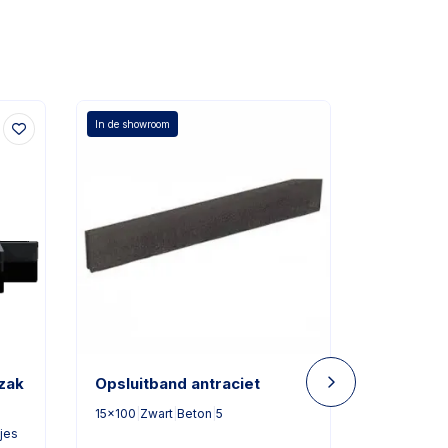
In de showroom
zak
Opsluitband antraciet
25 kg Ki
StabiKin
15x100
|
Zwart
|
Beton
|
5
jes
Wit
|
Cemen