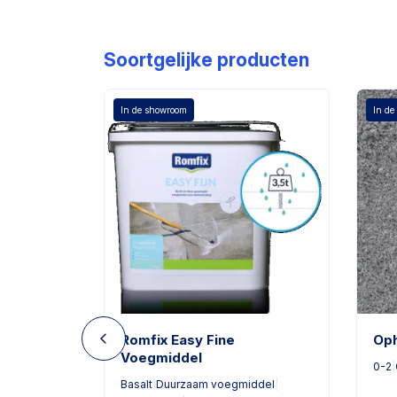
Soortgelijke producten
In de showroom
In de
Romfix Easy Fine
Op
Voegmiddel
and
0-2
|
Basalt
|
Duurzaam voegmiddel
|