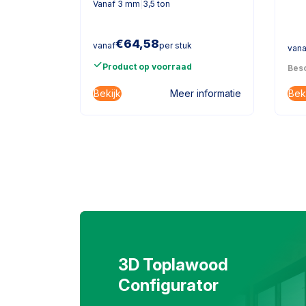
Vanaf 3 mm
|
3,5 ton
€
64,58
vanaf
per stuk
vana
Product op voorraad
Besc
Bekijk
Bek
informatie
Meer informatie
3D Toplawood
Configurator