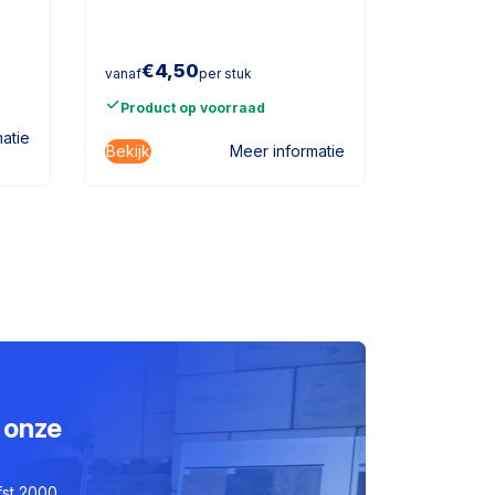
€
18,95
p
€
4,50
vanaf
per stuk
Product
Product op voorraad
atie
Bekijk
Meer informatie
 onze
fst 2000