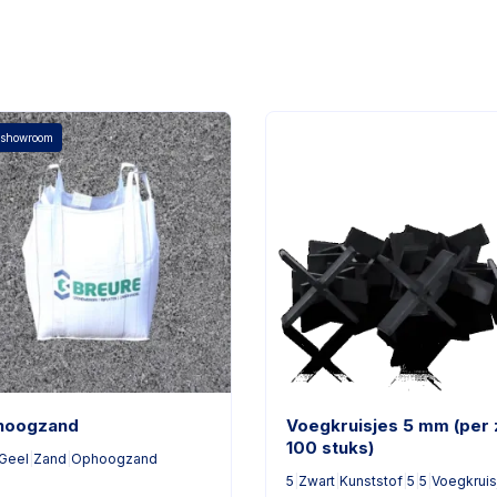
 showroom
hoogzand
Voegkruisjes 5 mm (per 
100 stuks)
Geel
|
Zand
|
Ophoogzand
5
|
Zwart
|
Kunststof
|
5
|
5
|
Voegkruis