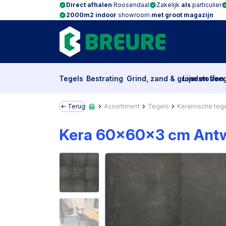
Direct afhalen
Roosendaal
Zakelijk
als
particulier
2000m2 indoor
showroom
met groot magazijn
Tegels
Bestrating
Grind, zand & grondstoffen
Lijm en voe
Terug
Assortiment
Tegels
Keramische teg
Kera 60x60x3 cm Ant