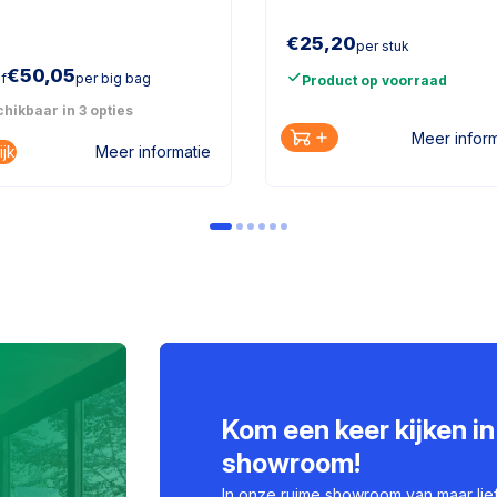
€
25,20
per stuk
€
50,05
f
per big bag
Product op voorraad
hikbaar in 3 opties
Meer inform
ijk
Meer informatie
Kom een keer kijken in
showroom!
In onze ruime showroom van maar lie