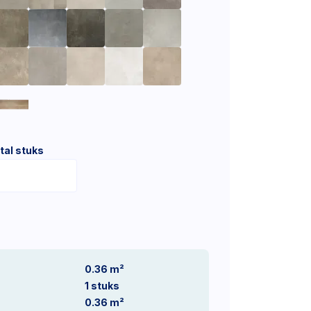
tal stuks
0.36 m²
1
stuks
0.36
m²