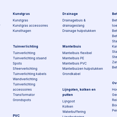
Kunstgras
Drainage
Be
Kunstgras
Drainagebuis &
Bet
r
Kunstgras accessoires
drainageslang
to
Kunsthagen
Drainage hulpstukken
Be
Be
Sta
Tuinverlichting
Mantelbuis
Kan
St
Tuinverlichting
Mantelbuis flexibel
St
Tuinverlichting staand
Mantelbuis PE
Za
Spots
Mantelbuis PVC
Be
Sfeerverlichting
Mantelbuizen hulpstukken
Tuinverlichting kabels
Grondkabel
Wandverlichting
Ov
Tuinverlichting
accessoires
Lijngoten, kolken en
Ho
Transformator
putten
Ge
Grondspots
Re
Lijngoot
Bo
Kolken
Pe
Waterbuffering
PVC
Lijnafwatering