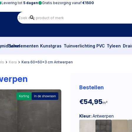
Levering tot
5 dagen
Gratis bezorging vanaf
€1500
gmiddelen
Tuinelementen
Kunstgras
Tuinverlichting
PVC
Tyleen
Dra
els
Kera
Kera 60x60x3 cm Antwerpen
werpen
Bestellen
Korting
In de showroom
€54,95
m²
Kleur:
Antwerpen