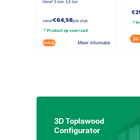
Vanaf 3 mm
|
3,5 ton
€
2
€
64,58
vanaf
per stuk
P
Product op voorraad
es
Bekijk
informatie
Meer informatie
3D Toplawood
Configurator