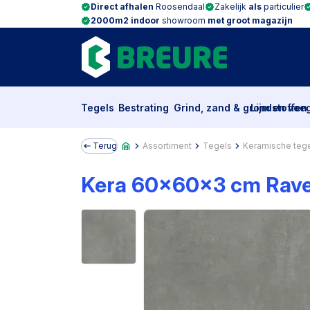
Direct afhalen
Roosendaal
Zakelijk
als
particulier
2000m2 indoor
showroom
met groot magazijn
Tegels
Bestrating
Grind, zand & grondstoffen
Lijm en voe
Terug
Assortiment
Tegels
Keramische teg
Kera 60x60x3 cm Rav