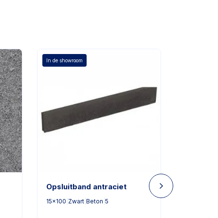
In de showroom
Opsluitband antraciet
Romfix B
drainage
15x100
|
Zwart
|
Beton
|
5
Neutraal
|
Du