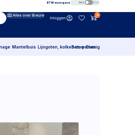
Incl.
Excl.
BTW weergave
Alles over Breure
0
Inloggen
inage
Mantelbuis
Lijngoten, kolken en putten
Beton
Overig