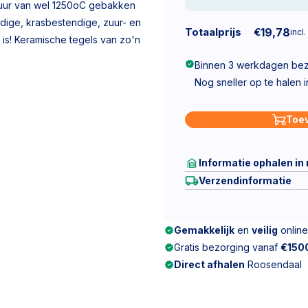
uur van wel 1250oC gebakken
ndige, krasbestendige, zuur- en
Totaalprijs
€
19,78
incl.
is! Keramische tegels van zo'n
Binnen 3 werkdagen be
Nog sneller op te halen 
Toe
Informatie ophalen in
Verzendinformatie
Gemakkelijk
en
veilig
online
Gratis bezorging vanaf
€150
Direct afhalen
Roosendaal