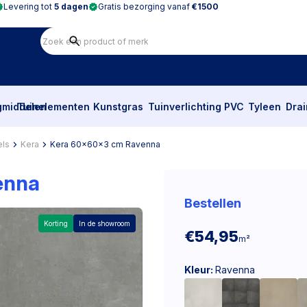
Levering tot
5 dagen
Gratis bezorging vanaf
€1500
gmiddelen
Tuinelementen
Kunstgras
Tuinverlichting
PVC
Tyleen
Dra
els
Kera
Kera 60x60x3 cm Ravenna
enna
Bestellen
Korting
In de showroom
€54,95
m²
Kleur:
Ravenna