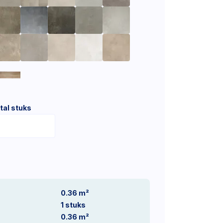
tal stuks
0.36 m²
1
stuks
0.36
m²