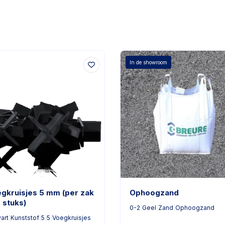
In de showroom
gkruisjes 5 mm (per zak
Ophoogzand
 stuks)
0-2
|
Geel
|
Zand
|
Ophoogzand
art
|
Kunststof
|
5
|
5
|
Voegkruisjes