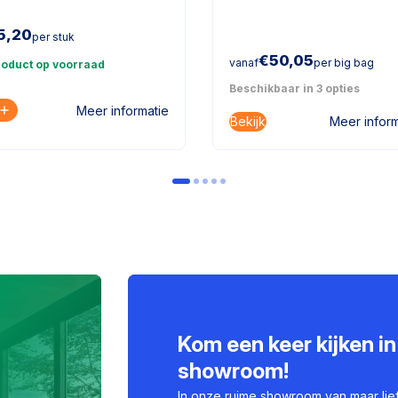
5,20
per stuk
€
50,05
vanaf
per big bag
roduct op voorraad
Beschikbaar in 3 opties
Meer informatie
Bekijk
Meer inform
Kom een keer kijken in
showroom!
In onze ruime showroom van maar lie