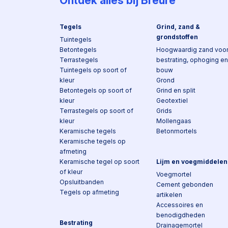
Ontdek alles bij Breure
Tegels
Grind, zand &
grondstoffen
Tuintegels
Betontegels
Hoogwaardig zand voo
Terrastegels
bestrating, ophoging en
Tuintegels op soort of
bouw
kleur
Grond
Betontegels op soort of
Grind en split
kleur
Geotextiel
Terrastegels op soort of
Grids
kleur
Mollengaas
Keramische tegels
Betonmortels
Keramische tegels op
afmeting
Keramische tegel op soort
Lijm en voegmiddelen
of kleur
Voegmortel
Opsluitbanden
Cement gebonden
Tegels op afmeting
artikelen
Accessoires en
benodigdheden
Bestrating
Drainagemortel