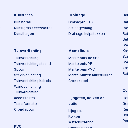
Kunstgras
Drainage
Be
Kunstgras
Drainagebuis &
Bet
r
Kunstgras accessoires
drainageslang
to
Kunsthagen
Drainage hulpstukken
Be
Be
Sta
Tuinverlichting
Mantelbuis
Kan
St
Tuinverlichting
Mantelbuis flexibel
St
Tuinverlichting staand
Mantelbuis PE
Za
Spots
Mantelbuis PVC
Be
Sfeerverlichting
Mantelbuizen hulpstukken
Tuinverlichting kabels
Grondkabel
Wandverlichting
Ov
Tuinverlichting
accessoires
Lijngoten, kolken en
Ho
Transformator
putten
Ge
Grondspots
Re
Lijngoot
Bo
Kolken
Pe
Waterbuffering
PVC
Lijnafwatering