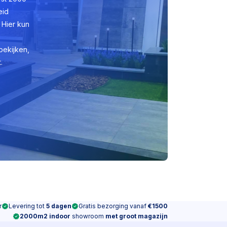
eid
 Hier kun
bekijken,
.
r
Levering tot
5 dagen
Gratis bezorging vanaf
€1500
2000m2 indoor
showroom
met groot magazijn