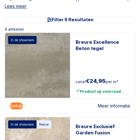
Lees meer
Filter 9 Resultaten
9
artikelen
In de showroom
Breure Excellence
Beton tegel
€
24,95
vanaf
per m²
Product op voorraad
Bekijk
Meer informatie
In de showroom
Nieuw
Breure Exclusief
Garden Fusion