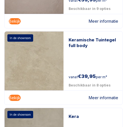
vanaf
per m²
Beschikbaar in 9 opties
Bekijk
Meer informatie
In de showroom
Keramische Tuintegel
full body
€
39,95
vanaf
per m²
Beschikbaar in 8 opties
Bekijk
Meer informatie
In de showroom
Kera