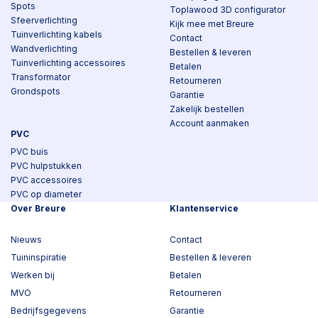
Spots
Toplawood 3D configurator
Sfeerverlichting
Kijk mee met Breure
Tuinverlichting kabels
Contact
Wandverlichting
Bestellen & leveren
Tuinverlichting accessoires
Betalen
Transformator
Retourneren
Grondspots
Garantie
Zakelijk bestellen
Account aanmaken
PVC
PVC buis
PVC hulpstukken
PVC accessoires
PVC op diameter
Over Breure
Klantenservice
Nieuws
Contact
Tuininspiratie
Bestellen & leveren
Werken bij
Betalen
MVO
Retourneren
Bedrijfsgegevens
Garantie