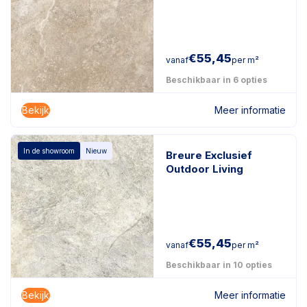
€
55,45
vanaf
per m²
Beschikbaar in 6 opties
Bekijk
Meer informatie
In de showroom
Nieuw
Breure Exclusief
Outdoor Living
€
55,45
vanaf
per m²
Beschikbaar in 10 opties
Bekijk
Meer informatie