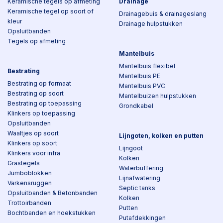
Keramische tegels op afmeting
Drainage
Keramische tegel op soort of
Drainagebuis & drainageslang
kleur
Drainage hulpstukken
Opsluitbanden
Tegels op afmeting
Mantelbuis
Mantelbuis flexibel
Bestrating
Mantelbuis PE
Bestrating op formaat
Mantelbuis PVC
Bestrating op soort
Mantelbuizen hulpstukken
Bestrating op toepassing
Grondkabel
Klinkers op toepassing
Opsluitbanden
Waaltjes op soort
Lijngoten, kolken en putten
Klinkers op soort
Lijngoot
Klinkers voor infra
Kolken
Grastegels
Waterbuffering
Jumboblokken
Lijnafwatering
Varkensruggen
Septic tanks
Opsluitbanden & Betonbanden
Kolken
Trottoirbanden
Putten
Bochtbanden en hoekstukken
Putafdekkingen