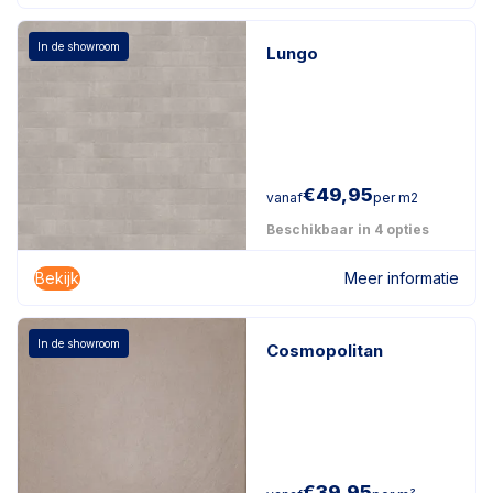
In de showroom
Lungo
€
49,95
vanaf
per m2
Beschikbaar in 4 opties
Bekijk
Meer informatie
In de showroom
Cosmopolitan
€
39,95