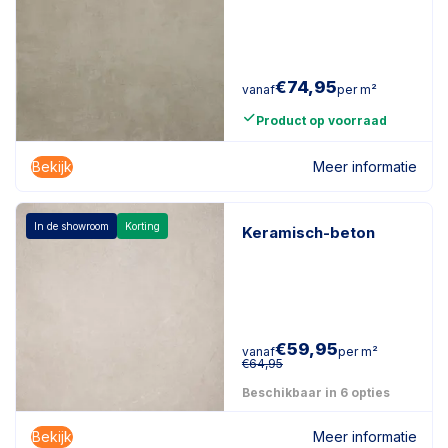
€
74,95
vanaf
per m²
Product op voorraad
Bekijk
Meer informatie
In de showroom
Korting
Keramisch-beton
€
59,95
vanaf
per m²
€
64,95
Beschikbaar in 6 opties
Bekijk
Meer informatie