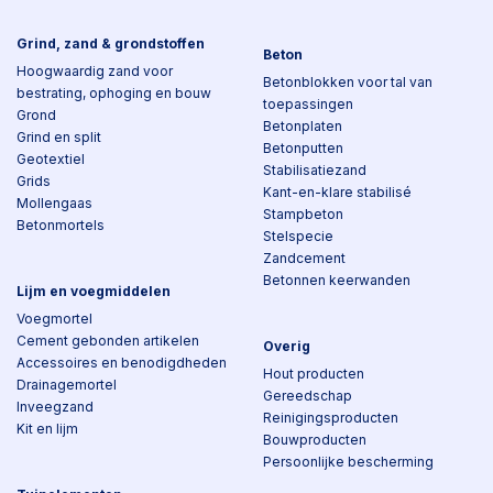
Grind, zand & grondstoffen
Beton
Hoogwaardig zand voor
Betonblokken voor tal van
bestrating, ophoging en bouw
toepassingen
Grond
Betonplaten
Grind en split
Betonputten
Geotextiel
Stabilisatiezand
Grids
Kant-en-klare stabilisé
Mollengaas
Stampbeton
Betonmortels
Stelspecie
Zandcement
Betonnen keerwanden
Lijm en voegmiddelen
Voegmortel
Cement gebonden artikelen
Overig
Accessoires en benodigdheden
Hout producten
Drainagemortel
Gereedschap
Inveegzand
Reinigingsproducten
Kit en lijm
Bouwproducten
Persoonlijke bescherming