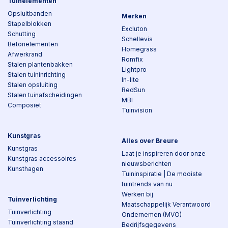
Tuinelementen
Opsluitbanden
Merken
Stapelblokken
Excluton
Schutting
Schellevis
Betonelementen
Homegrass
Afwerkrand
Romfix
Stalen plantenbakken
Lightpro
Stalen tuininrichting
In-lite
Stalen opsluiting
RedSun
Stalen tuinafscheidingen
MBI
Composiet
Tuinvision
Kunstgras
Alles over Breure
Kunstgras
Laat je inspireren door onze
Kunstgras accessoires
nieuwsberichten
Kunsthagen
Tuininspiratie | De mooiste
tuintrends van nu
Werken bij
Tuinverlichting
Maatschappelijk Verantwoord
Tuinverlichting
Ondernemen (MVO)
Tuinverlichting staand
Bedrijfsgegevens