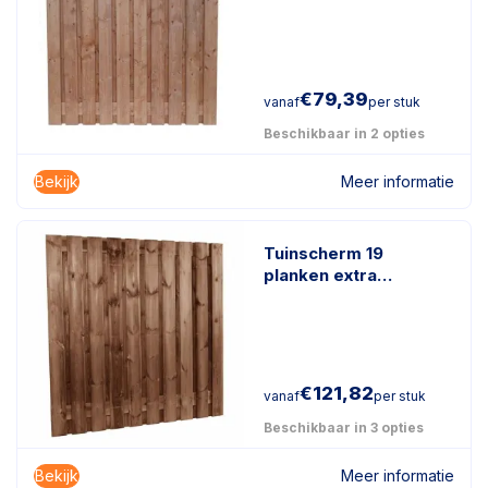
geïmpregneerd hout
€
79,39
vanaf
per stuk
Beschikbaar in 2 opties
Bekijk
Meer informatie
Tuinscherm 19
planken extra
duurzaam
geïmpregneerd hout
€
121,82
vanaf
per stuk
Beschikbaar in 3 opties
Bekijk
Meer informatie