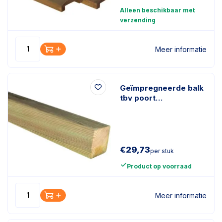
Alleen beschikbaar met
verzending
Meer informatie
Geïmpregneerde balk
tbv poort
4.4x9.8x540cm
€
29,73
per stuk
Product op voorraad
Meer informatie