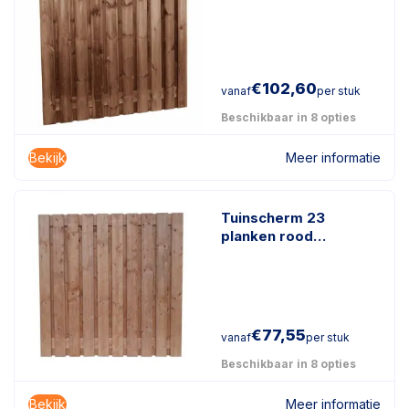
duurzaam
geïmpregneerd hout
€
102,60
vanaf
per stuk
Beschikbaar in 8 opties
Bekijk
Meer informatie
Tuinscherm 23
planken rood
geïmpregneerd hout
€
77,55
vanaf
per stuk
Beschikbaar in 8 opties
Bekijk
Meer informatie