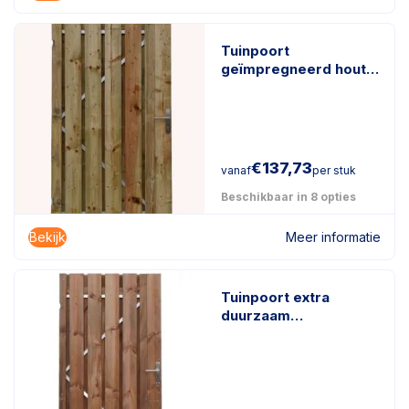
Tuinpoort
geïmpregneerd hout
incl. gegalvaniseerd
frame en stelogen
€
137,73
vanaf
per stuk
Beschikbaar in 8 opties
Bekijk
Meer informatie
Tuinpoort extra
duurzaam
geïmpregneerd hout
incl. gegalvaniseerd
frame en stelogen