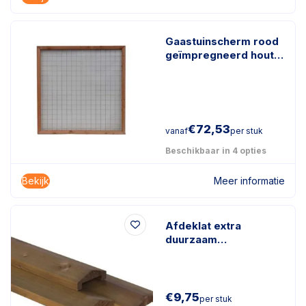
Gaastuinscherm rood
geïmpregneerd hout
incl. kader en
gaasmazen
€
72,53
vanaf
per stuk
Beschikbaar in 4 opties
Bekijk
Meer informatie
Afdeklat extra
duurzaam
geïmpregneerd hout
180x8.4x3.4cm (lxbxh)
€
9,75
per stuk