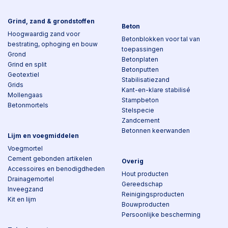
Grind, zand & grondstoffen
Beton
Hoogwaardig zand voor
Betonblokken voor tal van
bestrating, ophoging en bouw
toepassingen
Grond
Betonplaten
Grind en split
Betonputten
Geotextiel
Stabilisatiezand
Grids
Kant-en-klare stabilisé
Mollengaas
Stampbeton
Betonmortels
Stelspecie
Zandcement
Betonnen keerwanden
Lijm en voegmiddelen
Voegmortel
Cement gebonden artikelen
Overig
Accessoires en benodigdheden
Hout producten
Drainagemortel
Gereedschap
Inveegzand
Reinigingsproducten
Kit en lijm
Bouwproducten
Persoonlijke bescherming