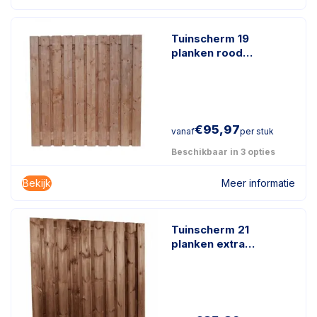
Tuinscherm 19
planken rood
geïmpregneerd hout
€
95,97
vanaf
per stuk
Beschikbaar in 3 opties
Bekijk
Meer informatie
Tuinscherm 21
planken extra
duurzaam
geïmpregneerd hout