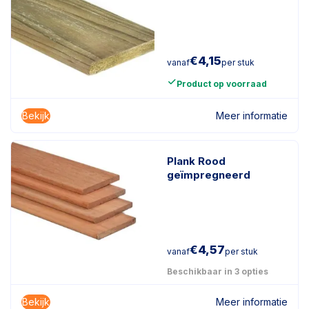
€
4,15
vanaf
per stuk
Product op voorraad
Bekijk
Meer informatie
Plank Rood
geïmpregneerd
€
4,57
vanaf
per stuk
Beschikbaar in 3 opties
Bekijk
Meer informatie