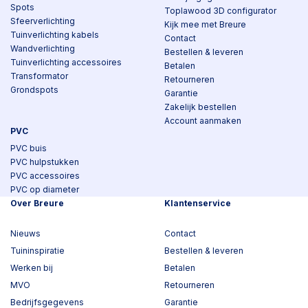
Spots
Toplawood 3D configurator
Sfeerverlichting
Kijk mee met Breure
Tuinverlichting kabels
Contact
Wandverlichting
Bestellen & leveren
Tuinverlichting accessoires
Betalen
Transformator
Retourneren
Grondspots
Garantie
Zakelijk bestellen
Account aanmaken
PVC
PVC buis
PVC hulpstukken
PVC accessoires
PVC op diameter
Over Breure
Klantenservice
Nieuws
Contact
Tuininspiratie
Bestellen & leveren
Werken bij
Betalen
MVO
Retourneren
Bedrijfsgegevens
Garantie