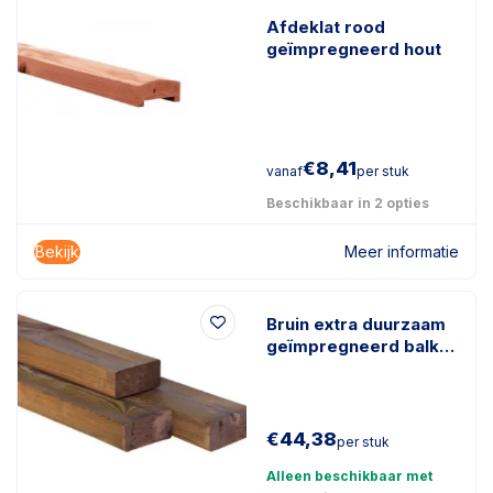
Afdeklat rood
geïmpregneerd hout
€
8,41
vanaf
per stuk
Beschikbaar in 2 opties
Bekijk
Meer informatie
Bruin extra duurzaam
geïmpregneerd balk
tbv poort
4.5x9.8x540cm
€
44,38
per stuk
Alleen beschikbaar met