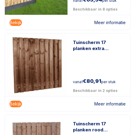
vanaf
per stuk
Beschikbaar in 8 opties
Bekijk
Meer informatie
Tuinscherm 17
planken extra
duurzaam
geïmpregneerd hout
€
80,91
vanaf
per stuk
Beschikbaar in 2 opties
Bekijk
Meer informatie
Tuinscherm 17
planken rood