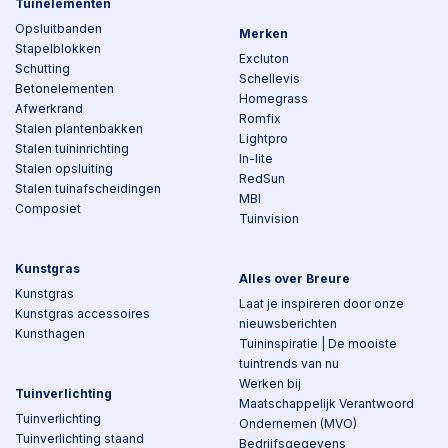
Tuinelementen
Opsluitbanden
Merken
Stapelblokken
Excluton
Schutting
Schellevis
Betonelementen
Homegrass
Afwerkrand
Romfix
Stalen plantenbakken
Lightpro
Stalen tuininrichting
In-lite
Stalen opsluiting
RedSun
Stalen tuinafscheidingen
MBI
Composiet
Tuinvision
Kunstgras
Alles over Breure
Kunstgras
Laat je inspireren door onze
Kunstgras accessoires
nieuwsberichten
Kunsthagen
Tuininspiratie | De mooiste
tuintrends van nu
Werken bij
Tuinverlichting
Maatschappelijk Verantwoord
Tuinverlichting
Ondernemen (MVO)
Tuinverlichting staand
Bedrijfsgegevens