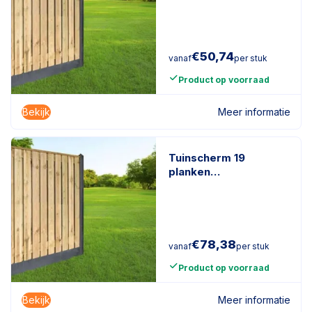
naaldhout
€
50,74
vanaf
per stuk
Product op voorraad
Bekijk
Meer informatie
Tuinscherm 19
planken
geïmpregneerd
naaldhout
€
78,38
vanaf
per stuk
Product op voorraad
Bekijk
Meer informatie