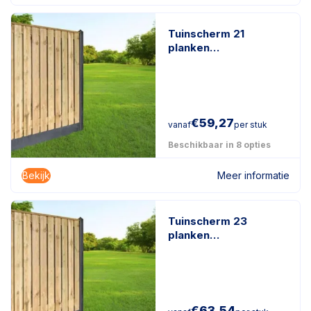
Tuinscherm 21
planken
geïmpregneerd
naaldhout
€
59,27
vanaf
per stuk
Beschikbaar in 8 opties
Bekijk
Meer informatie
Tuinscherm 23
planken
geïmpregneerd
naaldhout
€
63,54