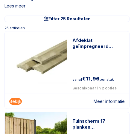
Lees meer
Filter 25 Resultaten
25
artikelen
Afdeklat
geïmpregneerd
naaldhout
€
11,96
vanaf
per stuk
Beschikbaar in 2 opties
Bekijk
Meer informatie
Tuinscherm 17
planken
geïmpregneerd