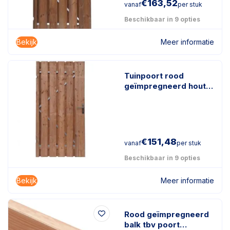
€
163,52
vanaf
per stuk
Beschikbaar in 9 opties
Bekijk
Meer informatie
Tuinpoort rood
geïmpregneerd hout
incl. gegalvaniseerd
frame en stelogen
€
151,48
vanaf
per stuk
Beschikbaar in 9 opties
Bekijk
Meer informatie
Rood geïmpregneerd
balk tbv poort