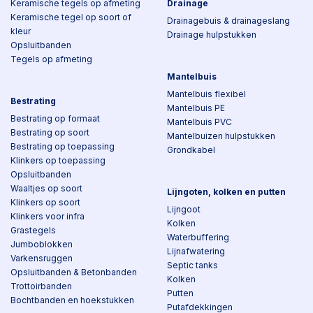
Keramische tegels op afmeting
Drainage
Keramische tegel op soort of
Drainagebuis & drainageslang
kleur
Drainage hulpstukken
Opsluitbanden
Tegels op afmeting
Mantelbuis
Mantelbuis flexibel
Bestrating
Mantelbuis PE
Bestrating op formaat
Mantelbuis PVC
Bestrating op soort
Mantelbuizen hulpstukken
Bestrating op toepassing
Grondkabel
Klinkers op toepassing
Opsluitbanden
Waaltjes op soort
Lijngoten, kolken en putten
Klinkers op soort
Lijngoot
Klinkers voor infra
Kolken
Grastegels
Waterbuffering
Jumboblokken
Lijnafwatering
Varkensruggen
Septic tanks
Opsluitbanden & Betonbanden
Kolken
Trottoirbanden
Putten
Bochtbanden en hoekstukken
Putafdekkingen