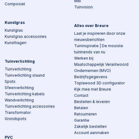
MBI
Composiet
Tuinvision
Kunstgras
Alles over Breure
Kunstgras
Laat je inspireren door onze
Kunstgras accessoires
nieuwsberichten
Kunsthagen
Tuininspiratie | De mooiste
tuintrends van nu
Werken bij
Tuinverlichting
Maatschappelijk Verantwoord
Tuinverlichting
Ondernemen (MVO)
Tuinverlichting staand
Bedrijfsgegevens
Spots
Toplawood 3D configurator
Sfeerverlichting
Kijk mee met Breure
Tuinverlichting kabels
Contact
Wandverlichting
Bestellen & leveren
Tuinverlichting accessoires
Betalen
Transformator
Retourneren
Grondspots
Garantie
Zakelijk bestellen
Account aanmaken
PVC