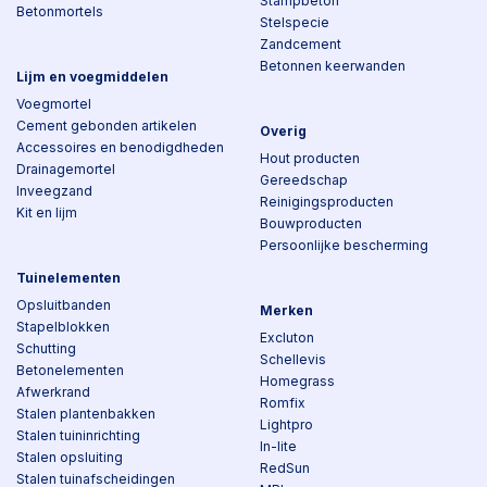
Stampbeton
Betonmortels
Stelspecie
Zandcement
Betonnen keerwanden
Lijm en voegmiddelen
Voegmortel
Cement gebonden artikelen
Overig
Accessoires en benodigdheden
Hout producten
Drainagemortel
Gereedschap
Inveegzand
Reinigingsproducten
Kit en lijm
Bouwproducten
Persoonlijke bescherming
Tuinelementen
Opsluitbanden
Merken
Stapelblokken
Excluton
Schutting
Schellevis
Betonelementen
Homegrass
Afwerkrand
Romfix
Stalen plantenbakken
Lightpro
Stalen tuininrichting
In-lite
Stalen opsluiting
RedSun
Stalen tuinafscheidingen