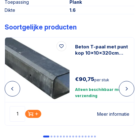
Toepassing
Plank
Dikte
1.6
Soortgelijke producten
Beton T-paal met punt
kop 10x10x320cm
sponning 110 cm
antraciet
€
90,75
per stuk
Alleen beschikbaar met
verzending
Meer informatie