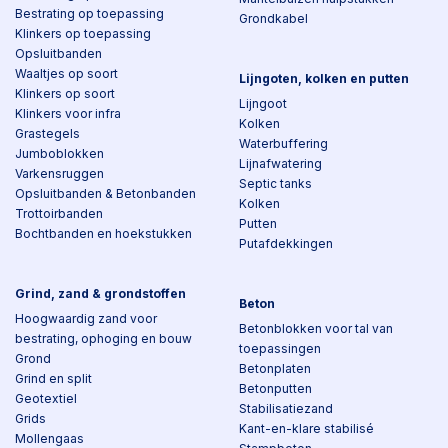
Bestrating op toepassing
Grondkabel
Klinkers op toepassing
Opsluitbanden
Waaltjes op soort
Lijngoten, kolken en putten
Klinkers op soort
Lijngoot
Klinkers voor infra
Kolken
Grastegels
Waterbuffering
Jumboblokken
Lijnafwatering
Varkensruggen
Septic tanks
Opsluitbanden & Betonbanden
Kolken
Trottoirbanden
Putten
Bochtbanden en hoekstukken
Putafdekkingen
Grind, zand & grondstoffen
Beton
Hoogwaardig zand voor
Betonblokken voor tal van
bestrating, ophoging en bouw
toepassingen
Grond
Betonplaten
Grind en split
Betonputten
Geotextiel
Stabilisatiezand
Grids
Kant-en-klare stabilisé
Mollengaas