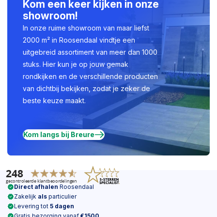
Kom een keer kijken in onze
showroom!
In onze ruime showroom van maar liefst
2000 m² in Roosendaal vindtje een
uitgebreid assortiment van meer dan 1000
stuks. Hier kun je op jouw gemak
rondkijken en de verschillende producten
van dichtbij bekijken, zodat je zeker de
beste keuze maakt.
Kom langs bij Breure
Direct afhalen
Roosendaal
Zakelijk
als
particulier
Levering tot
5 dagen
Gratis bezorging vanaf
€1500