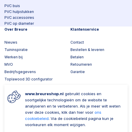
PVC buis
PVC hulpstukken
PVC accessoires
PVC op diameter
Over Breure
Klantenservice
Nieuws
Contact
Tuininspiratie
Bestellen & leveren
Werken bij
Betalen
MVO
Retourneren
Bedrijfsgegevens
Garantie
Toplawood 3D configurator
Kijk mee met Breure
www.breureshop.nl
gebruikt cookies en
Wil je ons volgen?
Zaken doen met Breure
soortgelijke technologieën om de website te
analyseren en te verbeteren. Als je meer wilt weten
Zakelijk bestellen
over deze cookies, klik dan hier voor
ons
cookiebeleid
. Via de cookiebeleid pagina kun je
Account aanmaken
voorkeuren elk moment wijzigen.
Nieuwsbrief