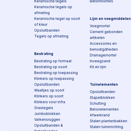
Keramische tegels
Betonmortels
Keramische tegels op
afmeting
Keramische tegel op soort
Lijm en voegmiddelen
of kleur
Voegmortel
Opsluitbanden
Cement gebonden
Tegels op afmeting
artikelen
Accessoires en
benodigdheden
Bestrating
Drainagemortel
Bestrating op formaat
Inveegzand
Bestrating op soort
Kit en lijm
Bestrating op toepassing
Klinkers op toepassing
Opsluitbanden
Tuinelementen
Waaltjes op soort
Opsluitbanden
Klinkers op soort
Stapelblokken
Klinkers voor infra
Schutting
Grastegels
Betonelementen
Jumboblokken
Afwerkrand
Varkensruggen
Stalen plantenbakken
Opsluitbanden &
Stalen tuininrichting