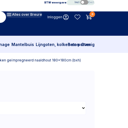
Incl.
Excl.
BTW weergave
Alles over Breure
0
Inloggen
inage
Mantelbuis
Lijngoten, kolken en putten
Beton
Overig
nken geïmpregneerd naaldhout 180x180cm (bxh)