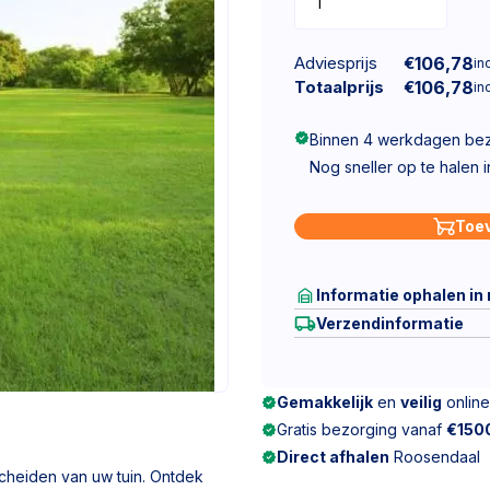
Adviesprijs
€
106,78
inc
Totaalprijs
€
106,78
inc
Binnen 4 werkdagen be
Nog sneller op te halen 
Toe
Informatie ophalen in
Verzendinformatie
Gemakkelijk
en
veilig
online
Gratis bezorging vanaf
€150
Direct afhalen
Roosendaal
scheiden van uw tuin. Ontdek