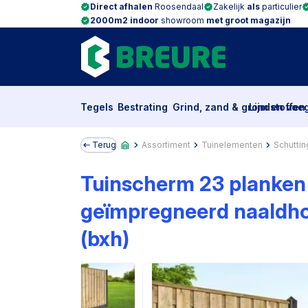
Direct afhalen
Roosendaal
Zakelijk
als
particulier
2000m2 indoor
showroom
met groot magazijn
Tegels
Bestrating
Grind, zand & grondstoffen
Lijm en voe
Terug
Assortiment
Tuinelementen
Schuttin
Tuinscherm 23 planken
geïmpregneerd naaldh
(bxh)