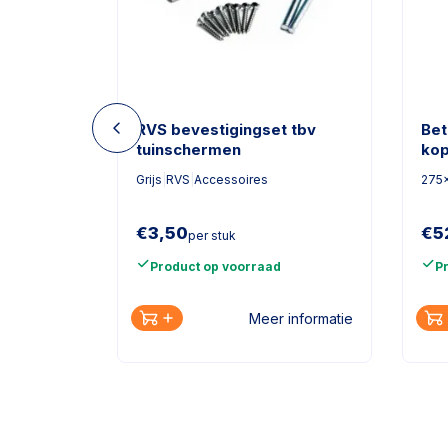
de glad
RVS bevestigingset tbv
Bet
tuinschermen
kop
Betonplaat
37 
Grijs
|
RVS
|
Accessoires
275
€
3,50
€
5
per stuk
Product op voorraad
P
Meer informatie
informatie