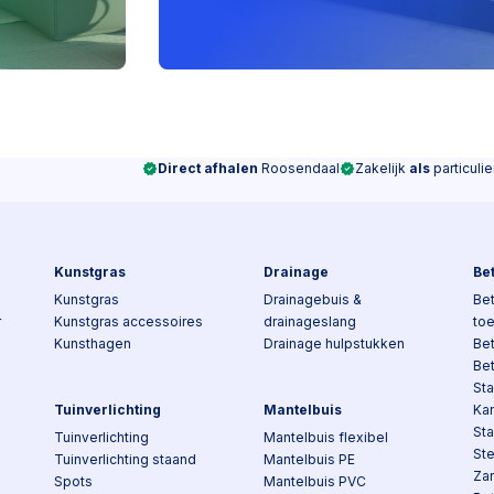
Direct afhalen
Roosendaal
Zakelijk
als
particulie
Kunstgras
Drainage
Be
Kunstgras
Drainagebuis &
Bet
r
Kunstgras accessoires
drainageslang
to
Kunsthagen
Drainage hulpstukken
Be
Be
Sta
Tuinverlichting
Mantelbuis
Kan
St
Tuinverlichting
Mantelbuis flexibel
St
Tuinverlichting staand
Mantelbuis PE
Za
Spots
Mantelbuis PVC