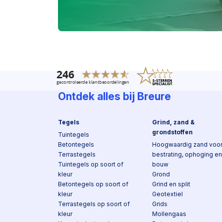
Ontdek alles bij Breure
Tegels
Grind, zand &
grondstoffen
Tuintegels
Betontegels
Hoogwaardig zand voo
Terrastegels
bestrating, ophoging en
Tuintegels op soort of
bouw
kleur
Grond
Betontegels op soort of
Grind en split
kleur
Geotextiel
Terrastegels op soort of
Grids
kleur
Mollengaas