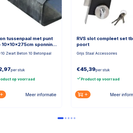
on tussenpaal met punt
RVS slot compleet set t
 10x10x275cm sponning
poort
cm antraciet
x10
|
Zwart
|
Beton
|
10
|
Betonpaal
Grijs
|
Staal
|
Accessoires
2,97
€
45,39
per stuk
per stuk
roduct op voorraad
Product op voorraad
Meer informatie
Meer inform