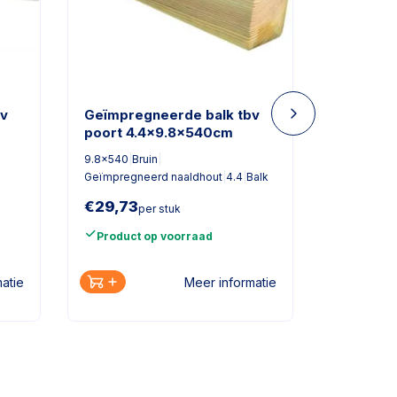
bv
Geïmpregneerde balk tbv
Afdekla
poort 4.4x9.8x540cm
naaldhou
183cm le
9.8x540
|
Bruin
|
183
|
Bruin
|
G
Geïmpregneerd naaldhout
|
4.4
|
Balk
|
3.4
|
Afdekl
€
29,73
€
8,21
per stuk
per
Product op voorraad
Product
atie
Meer informatie