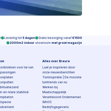
r
Levering tot
5 dagen
Gratis bezorging vanaf
€1500
2000m2 indoor
showroom
met groot magazijn
ton
Alles over Breure
onblokken voor tal van
Laat je inspireren door
epassingen
onze nieuwsberichten
tonplaten
Tuininspiratie | De mooiste
tonputten
tuintrends van nu
bilisatiezand
Werken bij
t-en-klare stabilisé
Maatschappelijk
ampbeton
Verantwoord Ondernemen
elspecie
(MVO)
ndcement
Bedrijfsgegevens