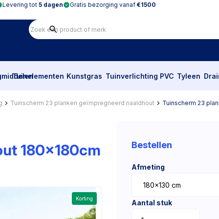
Levering tot
5 dagen
Gratis bezorging vanaf
€1500
gmiddelen
Tuinelementen
Kunstgras
Tuinverlichting
PVC
Tyleen
Dra
g
Tuinscherm 23 planken geïmpregneerd naaldhout
Tuinscherm 23 pla
Bestellen
out 180x180cm
Afmeting
Korting
Aantal stuk