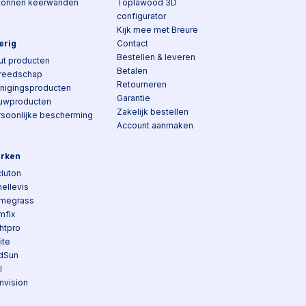
tonnen keerwanden
Toplawood 3D
configurator
Kijk mee met Breure
erig
Contact
Bestellen & leveren
ut producten
Betalen
reedschap
Retourneren
inigingsproducten
Garantie
uwproducten
Zakelijk bestellen
rsoonlijke bescherming
Account aanmaken
rken
luton
ellevis
megrass
mfix
htpro
lite
dSun
I
nvision