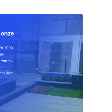
 onze
fst 2000
eid
 Hier kun
bekijken,
.