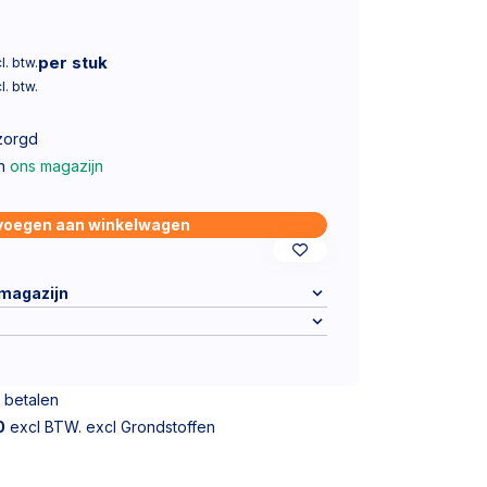
per stuk
l. btw.
l. btw.
zorgd
in
ons magazijn
voegen aan winkelwagen
 magazijn
 betalen
0
excl BTW. excl Grondstoffen