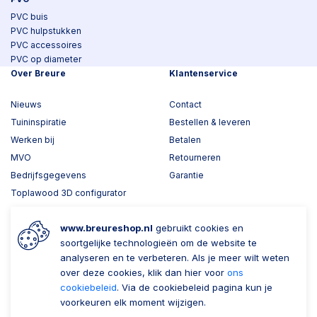
PVC buis
PVC hulpstukken
PVC accessoires
PVC op diameter
Over Breure
Klantenservice
Nieuws
Contact
Tuininspiratie
Bestellen & leveren
Werken bij
Betalen
MVO
Retourneren
Bedrijfsgegevens
Garantie
Toplawood 3D configurator
Kijk mee met Breure
www.breureshop.nl
gebruikt cookies en
Wil je ons volgen?
Zaken doen met Breure
soortgelijke technologieën om de website te
analyseren en te verbeteren. Als je meer wilt weten
Zakelijk bestellen
over deze cookies, klik dan hier voor
ons
cookiebeleid
. Via de cookiebeleid pagina kun je
Account aanmaken
voorkeuren elk moment wijzigen.