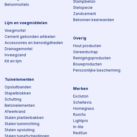
Stampbeton
Betonmortels
Stelspecie
Zandcement
Betonnen keerwanden
Lijm en voegmiddelen
Voegmortel
Cement gebonden artikelen
Overig
Accessoires en benodigdheden
Hout producten
Drainagemortel
Gereedschap
Inveegzand
Reinigingsproducten
Kit en lijm
Bouwproducten
Persoonlijke bescherming
Tuinelementen
Opsluitbanden
Merken
Stapelblokken
Excluton
Schutting
Schellevis
Betonelementen
Homegrass
Afwerkrand
Romfix
Stalen plantenbakken
Lightpro
Stalen tuininrichting
In-lite
Stalen opsluiting
RedSun
Stalen tuinafscheidingen