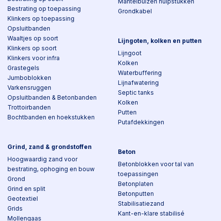
Mantelbuizen hulpstukken
Bestrating op toepassing
Grondkabel
Klinkers op toepassing
Opsluitbanden
Waaltjes op soort
Lijngoten, kolken en putten
Klinkers op soort
Lijngoot
Klinkers voor infra
Kolken
Grastegels
Waterbuffering
Jumboblokken
Lijnafwatering
Varkensruggen
Septic tanks
Opsluitbanden & Betonbanden
Kolken
Trottoirbanden
Putten
Bochtbanden en hoekstukken
Putafdekkingen
Grind, zand & grondstoffen
Beton
Hoogwaardig zand voor
Betonblokken voor tal van
bestrating, ophoging en bouw
toepassingen
Grond
Betonplaten
Grind en split
Betonputten
Geotextiel
Stabilisatiezand
Grids
Kant-en-klare stabilisé
Mollengaas