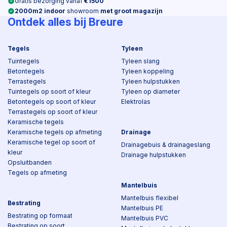
Gratis bezorging vanaf
€1500
2000m2 indoor
showroom
met groot magazijn
Ontdek alles bij Breure
Tegels
Tyleen
Tuintegels
Tyleen slang
Betontegels
Tyleen koppeling
Terrastegels
Tyleen hulpstukken
Tuintegels op soort of kleur
Tyleen op diameter
Betontegels op soort of kleur
Elektrolas
Terrastegels op soort of kleur
Keramische tegels
Keramische tegels op afmeting
Drainage
Keramische tegel op soort of
Drainagebuis & drainageslang
kleur
Drainage hulpstukken
Opsluitbanden
Tegels op afmeting
Mantelbuis
Mantelbuis flexibel
Bestrating
Mantelbuis PE
Bestrating op formaat
Mantelbuis PVC
Bestrating op soort