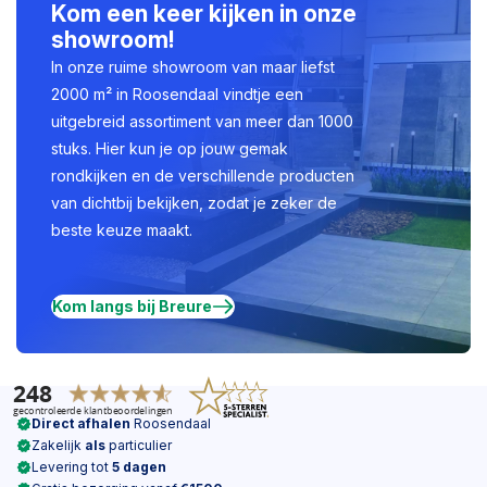
Kom een keer kijken in onze
showroom!
In onze ruime showroom van maar liefst
2000 m² in Roosendaal vindtje een
uitgebreid assortiment van meer dan 1000
stuks. Hier kun je op jouw gemak
rondkijken en de verschillende producten
van dichtbij bekijken, zodat je zeker de
beste keuze maakt.
Kom langs bij Breure
Direct afhalen
Roosendaal
Zakelijk
als
particulier
Levering tot
5 dagen