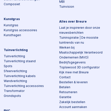
MBI
Composiet
Tuinvision
Kunstgras
Alles over Breure
Kunstgras
Laat je inspireren door onze
Kunstgras accessoires
nieuwsberichten
Kunsthagen
Tuininspiratie | De mooiste
tuintrends van nu
Werken bij
Tuinverlichting
Maatschappelijk Verantwoord
Tuinverlichting
Ondernemen (MVO)
Tuinverlichting staand
Bedrijfsgegevens
Spots
Toplawood 3D configurator
Sfeerverlichting
Kijk mee met Breure
Tuinverlichting kabels
Contact
Wandverlichting
Bestellen & leveren
Tuinverlichting accessoires
Betalen
Transformator
Retourneren
Grondspots
Garantie
Zakelijk bestellen
Account aanmaken
PVC