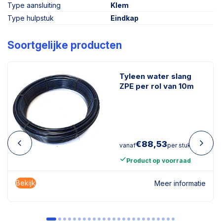
Type aansluiting
Klem
Type hulpstuk
Eindkap
Soortgelijke producten
Tyleen water slang
ZPE per rol van 10m
€
88,53
vanaf
per stuk
Product op voorraad
Bekijk
Meer informatie