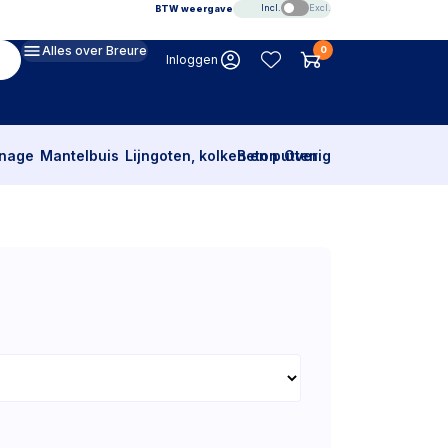
Incl.
Excl.
BTW weergave
Alles over Breure
0
Inloggen
inage
Mantelbuis
Lijngoten, kolken en putten
Beton
Overig