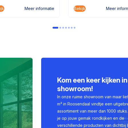
ijk
Bekijk
Meer informatie
Meer inform
Kom een keer kijken in
showroom!
In onze ruime showroom van maar lie
m² in Roosendaal vindtje een uitgebr
assortiment van meer dan 1000 stuks.
je op jouw gemak rondkijken en de
verschillende producten van dichtbij 