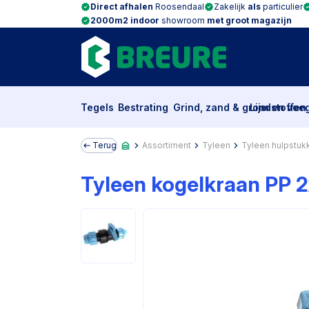
Direct afhalen
Roosendaal
Zakelijk
als
particulier
2000m2 indoor
showroom
met groot magazijn
Tegels
Bestrating
Grind, zand & grondstoffen
Lijm en voe
Terug
Assortiment
Tyleen
Tyleen hulpstuk
Tyleen kogelkraan PP 