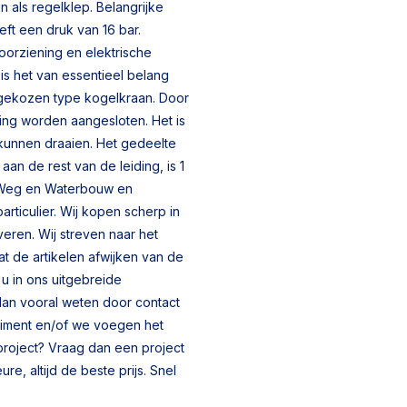
 als regelklep. Belangrijke
ft een druk van 16 bar.
voorziening en elektrische
 is het van essentieel belang
 gekozen type kogelkraan. Door
ing worden aangesloten. Het is
kunnen draaien. Het gedeelte
an de rest van de leiding, is 1
d- Weg en Waterbouw en
rticulier. Wij kopen scherp in
veren. Wij streven naar het
at de artikelen afwijken van de
u in ons uitgebreide
 dan vooral weten door contact
timent en/of we voegen het
project? Vraag dan een project
re, altijd de beste prijs. Snel