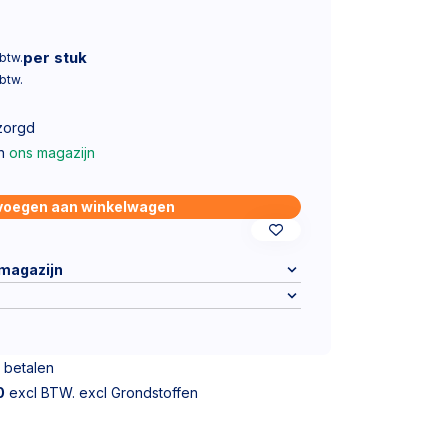
per stuk
 btw.
 btw.
zorgd
in
ons magazijn
voegen aan winkelwagen
 magazijn
 betalen
0
excl BTW. excl Grondstoffen