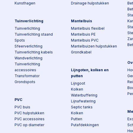
Kunsthagen
Drainage hulpstukken
Be
Be
Sta
Tuinverlichting
Mantelbuis
Kan
St
Tuinverlichting
Mantelbuis flexibel
St
Tuinverlichting staand
Mantelbuis PE
Za
Spots
Mantelbuis PVC
Be
Sfeerverlichting
Mantelbuizen hulpstukken
Tuinverlichting kabels
Grondkabel
Wandverlichting
Ov
Tuinverlichting
accessoires
Lijngoten, kolken en
Ho
Transformator
putten
Ge
Grondspots
Re
Lijngoot
Bo
Kolken
Pe
Waterbuffering
PVC
Lijnafwatering
PVC buis
Septic tanks
Me
PVC hulpstukken
Kolken
PVC accessoires
Putten
Exc
PVC op diameter
Putafdekkingen
Sch
Ho