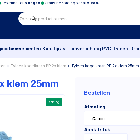
Levering tot
5 dagen
Gratis bezorging vanaf
€1500
gmiddelen
Tuinelementen
Kunstgras
Tuinverlichting
PVC
Tyleen
Dra
ken
Tyleen kogelkraan PP 2x klem
Tyleen kogelkraan PP 2x klem 25mm
2x klem 25mm
Bestellen
Korting
Afmeting
Aantal stuk