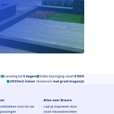
.
r
Levering tot
5 dagen
Gratis bezorging vanaf
€1500
2000m2 indoor
showroom
met groot magazijn
ton
Alles over Breure
onblokken voor tal van
Laat je inspireren door
epassingen
onze nieuwsberichten