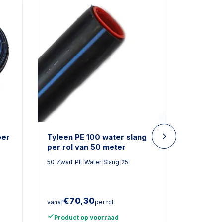
per
Tyleen PE 100 water slang
Tyleen P
per rol van 50 meter
per rol 
50
|
Zwart
|
PE
|
Water
|
Slang
|
25
100
|
Zwart
|
€
70,30
€
10
vanaf
per rol
vanaf
Product op voorraad
Product