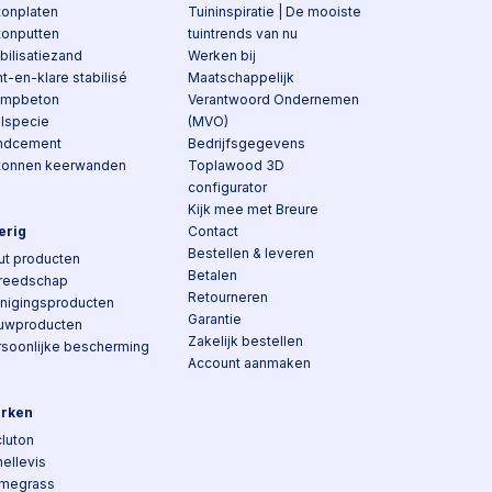
tonplaten
Tuininspiratie | De mooiste
tonputten
tuintrends van nu
bilisatiezand
Werken bij
t-en-klare stabilisé
Maatschappelijk
ampbeton
Verantwoord Ondernemen
elspecie
(MVO)
ndcement
Bedrijfsgegevens
tonnen keerwanden
Toplawood 3D
configurator
Kijk mee met Breure
erig
Contact
Bestellen & leveren
ut producten
Betalen
reedschap
Retourneren
inigingsproducten
Garantie
uwproducten
Zakelijk bestellen
rsoonlijke bescherming
Account aanmaken
rken
luton
ellevis
megrass