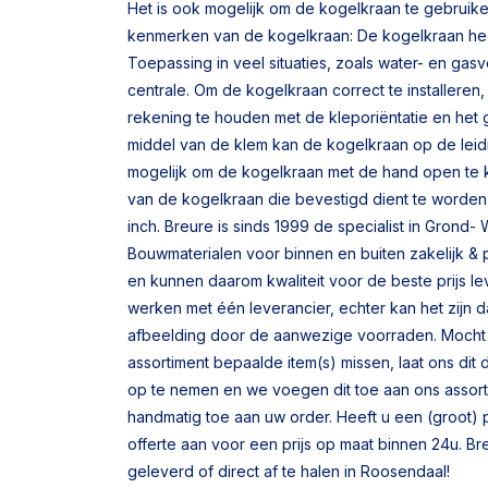
Het is ook mogelijk om de kogelkraan te gebruiken
kenmerken van de kogelkraan: De kogelkraan hee
Toepassing in veel situaties, zoals water- en gas
centrale. Om de kogelkraan correct te installeren,
rekening te houden met de kleporiëntatie en het
middel van de klem kan de kogelkraan op de leid
mogelijk om de kogelkraan met de hand open te 
van de kogelkraan die bevestigd dient te worden a
inch. Breure is sinds 1999 de specialist in Gron
Bouwmaterialen voor binnen en buiten zakelijk & pa
en kunnen daarom kwaliteit voor de beste prijs le
werken met één leverancier, echter kan het zijn d
afbeelding door de aanwezige voorraden. Mocht 
assortiment bepaalde item(s) missen, laat ons dit
op te nemen en we voegen dit toe aan ons assor
handmatig toe aan uw order. Heeft u een (groot) 
offerte aan voor een prijs op maat binnen 24u. Breu
geleverd of direct af te halen in Roosendaal!