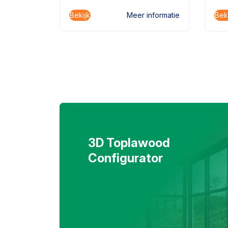
Bekijk
Bek
informatie
Meer informatie
3D Toplawood
Configurator