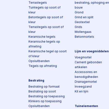
Terrastegels
bestrating, ophoging en
Tuintegels op soort of
bouw
kleur
Grond
Betontegels op soort of
Grind en split
kleur
Geotextiel
Terrastegels op soort of
Grids
kleur
Mollengaas
Keramische tegels
Betonmortels
Keramische tegels op
afmeting
Keramische tegel op soort
Lijm en voegmiddelen
of kleur
Voegmortel
Opsluitbanden
Cement gebonden
Tegels op afmeting
artikelen
Accessoires en
benodigdheden
Bestrating
Drainagemortel
Bestrating op formaat
Inveegzand
Bestrating op soort
Kit en lijm
Bestrating op toepassing
Klinkers op toepassing
Opsluitbanden
Tuinelementen