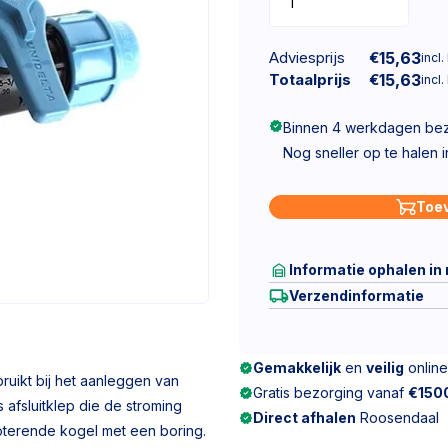
Adviesprijs
€
15,63
incl.
Totaalprijs
€
15,63
incl.
Binnen 4 werkdagen be
Nog sneller op te halen 
Toe
Informatie ophalen in
Verzendinformatie
Gemakkelijk
en
veilig
online
uikt bij het aanleggen van
Gratis bezorging vanaf
€150
 afsluitklep die de stroming
Direct afhalen
Roosendaal
roterende kogel met een boring.