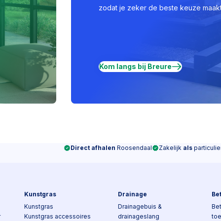
zodat je zeker de beste keuze maakt
Kom langs bij Breure
Direct afhalen
Roosendaal
Zakelijk
als
particulie
Kunstgras
Drainage
Be
Kunstgras
Drainagebuis &
Bet
r
Kunstgras accessoires
drainageslang
to