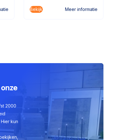
Bekijk
Bekijk
atie
Meer informatie
 onze
fst 2000
eid
 Hier kun
bekijken,