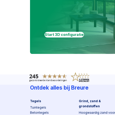
Start 3D configuratie
Ontdek alles bij Breure
Tegels
Grind, zand &
grondstoffen
Tuintegels
Betontegels
Hoogwaardig zand voo