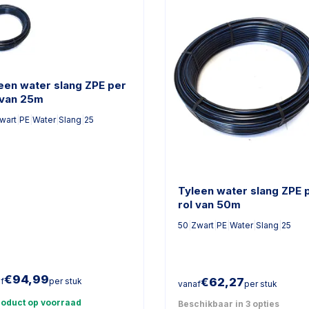
een water slang ZPE per
 van 25m
wart
|
PE
|
Water
|
Slang
|
25
Tyleen water slang ZPE 
rol van 50m
50
|
Zwart
|
PE
|
Water
|
Slang
|
25
€
94,99
€
62,27
f
per stuk
vanaf
per stuk
roduct op voorraad
Beschikbaar in 3 opties