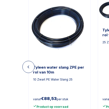
Tyl
rol
25
|
Z
Tyleen water slang ZPE per
rol van 10m
10
|
Zwart
|
PE
|
Water
|
Slang
|
25
€
88,53
vanaf
per stuk
vana
Product op voorraad
P