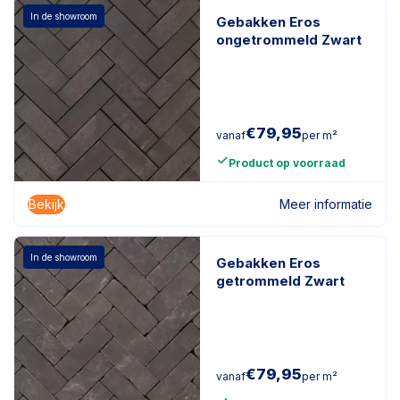
In de showroom
Gebakken Eros
ongetrommeld Zwart
€
79,95
vanaf
per m²
Product op voorraad
Bekijk
Meer informatie
In de showroom
Gebakken Eros
getrommeld Zwart
€
79,95
vanaf
per m²