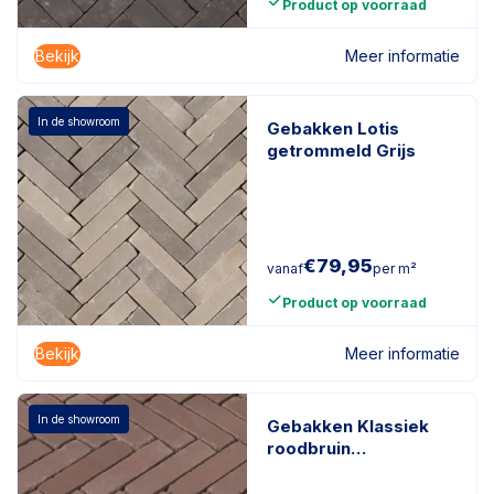
Product op voorraad
Bekijk
Meer informatie
In de showroom
Gebakken Lotis
getrommeld Grijs
€
79,95
vanaf
per m²
Product op voorraad
Bekijk
Meer informatie
In de showroom
Gebakken Klassiek
roodbruin
getrommeld
roodbruin