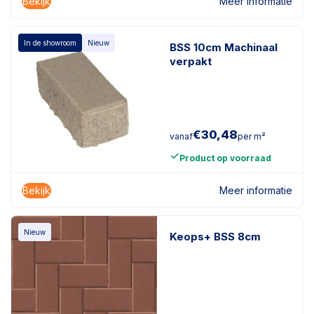
Bekijk
Meer informatie
In de showroom
Nieuw
BSS 10cm Machinaal
verpakt
€
30,48
vanaf
per m²
Product op voorraad
Bekijk
Meer informatie
Nieuw
Keops+ BSS 8cm