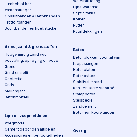
Waterbuffering
Jumboblokken
Lijnafwatering
Varkensruggen
Septic tanks
Opsluitbanden & Betonbanden
Kolken
Trottoirbanden
Putten
Bochtbanden en hoekstukken
Putafdekkingen
Grind, zand & grondstoffen
Beton
Hoogwaardig zand voor
Betonblokken voor tal van
bestrating, ophoging en bouw
toepassingen
Grond
Betonplaten
Grind en split
Betonputten
Geotextiel
Stabilisatiezand
Grids
Kant-en-klare stabilisé
Mollengaas
Stampbeton
Betonmortels
Stelspecie
Zandcement
Betonnen keerwanden
Lijm en voegmiddelen
Voegmortel
Cement gebonden artikelen
Overig
Accessoires en benodigdheden