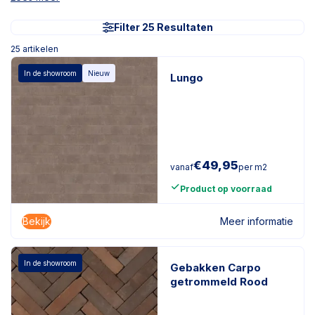
Filter 25 Resultaten
25
artikelen
In de showroom
Nieuw
Lungo
€
49,95
vanaf
per m2
Product op voorraad
Bekijk
Meer informatie
In de showroom
Gebakken Carpo
getrommeld Rood