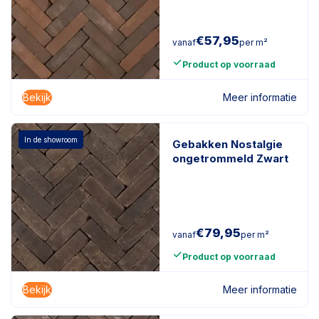
€
57,95
vanaf
per m²
Product op voorraad
Bekijk
Meer informatie
In de showroom
Gebakken Nostalgie
ongetrommeld Zwart
€
79,95
vanaf
per m²
Product op voorraad
Bekijk
Meer informatie