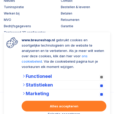
Nieuws
Contact
Tuininspiratie
Bestellen & leveren
Werken bij
Betalen
MVO
Retourneren
Bedrijfsgegevens
Garantie
Toplawood 3D configurator
Kijk mee met Breure
www.breureshop.nl
gebruikt cookies en
soortgelijke technologieën om de website te
Wil je ons volgen?
Zaken doen met Breure
analyseren en te verbeteren. Als je meer wilt weten
over deze cookies, klik dan hier voor
ons
Zakelijk bestellen
cookiebeleid
. Via de cookiebeleid pagina kun je
voorkeuren elk moment wijzigen.
Account aanmaken
Functioneel
Nieuwsbrief
Statistieken
Verzenden
Marketing
Alles accepteren