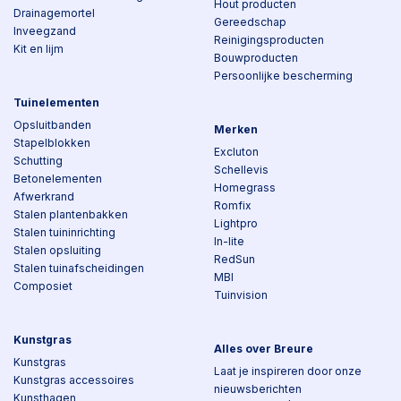
Hout producten
Drainagemortel
Gereedschap
Inveegzand
Reinigingsproducten
Kit en lijm
Bouwproducten
Persoonlijke bescherming
Tuinelementen
Opsluitbanden
Merken
Stapelblokken
Excluton
Schutting
Schellevis
Betonelementen
Homegrass
Afwerkrand
Romfix
Stalen plantenbakken
Lightpro
Stalen tuininrichting
In-lite
Stalen opsluiting
RedSun
Stalen tuinafscheidingen
MBI
Composiet
Tuinvision
Kunstgras
Alles over Breure
Kunstgras
Laat je inspireren door onze
Kunstgras accessoires
nieuwsberichten
Kunsthagen