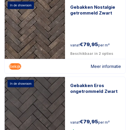
In de showroom
Gebakken Nostalgie
getrommeld Zwart
€
79,95
vanaf
per m²
Beschikbaar in 2 opties
Bekijk
Meer informatie
In de showroom
Gebakken Eros
ongetrommeld Zwart
€
79,95
vanaf
per m²