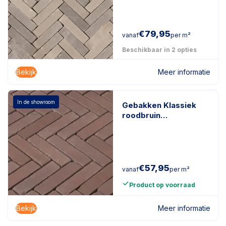
€
79,95
vanaf
per m²
Beschikbaar in 2 opties
Bekijk
Meer informatie
In de showroom
Gebakken Klassiek
roodbruin
getrommeld
roodbruin
€
57,95
vanaf
per m²
Product op voorraad
Bekijk
Meer informatie