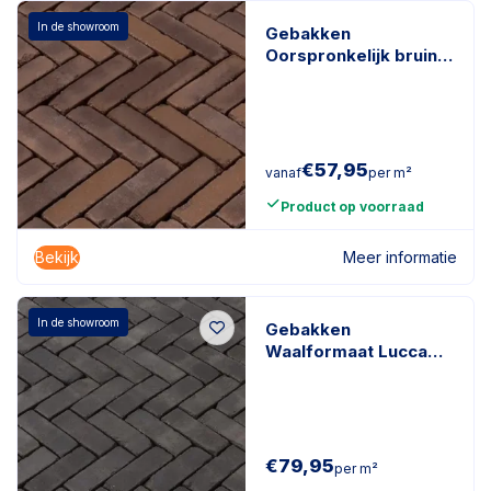
In de showroom
Gebakken
Oorspronkelijk bruin
getrommeld Bruin
€
57,95
vanaf
per m²
Product op voorraad
Bekijk
Meer informatie
In de showroom
Gebakken
Waalformaat Lucca
Antica
200x50x60mm
getrommeld Zwart
€
79,95
per m²