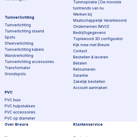
Tuininspiratie | De mooiste
tuintrends van nu
Werken bij
Tuinverlichting
Maatschappelijk Verantwoord
Tuinverlichting
Ondernemen (MVO)
Tuinverlichting staand
Bedrijfsgegevens
Spots
Toplawood 3D configurator
Sfeerverlichting
Kijk mee met Breure
Tuinverlichting kabels
Contact
Wandverlichting
Bestellen & leveren
Tuinverlichting accessoires
Betalen
Transformator
Retourneren
Grondspots
Garantie
Zakelijk bestellen
Account aanmaken
PVC
PVC buis
PVC hulpstukken
PVC accessoires
PVC op diameter
Over Breure
Klantenservice