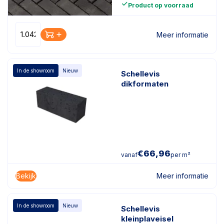
Product op voorraad
Meer informatie
In de showroom
Nieuw
Schellevis
dikformaten
€
66,96
vanaf
per m²
Bekijk
Meer informatie
In de showroom
Nieuw
Schellevis
kleinplaveisel