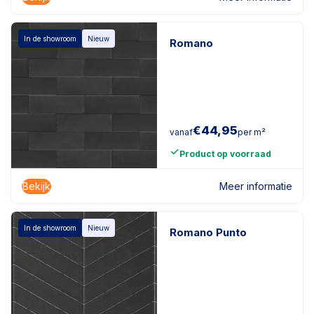
In de showroom
Nieuw
Romano
€
44,95
vanaf
per m²
Product op voorraad
Bekijk
Meer informatie
In de showroom
Nieuw
Romano Punto