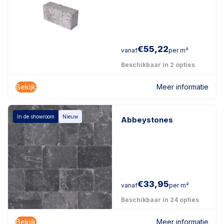
€
55,22
vanaf
per m²
Beschikbaar in 2 opties
Bekijk
Meer informatie
In de showroom
Nieuw
Abbeystones
€
33,95
vanaf
per m²
Beschikbaar in 24 opties
Bekijk
Meer informatie