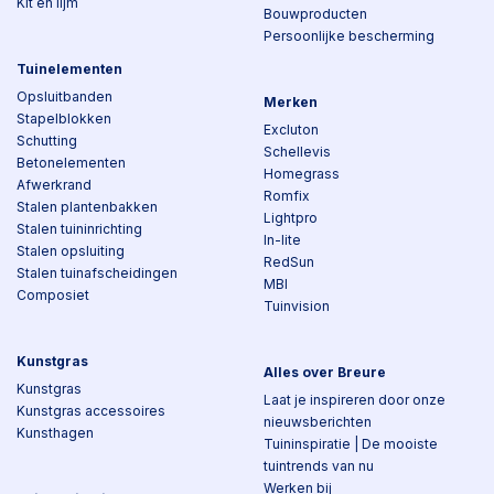
Kit en lijm
Bouwproducten
Persoonlijke bescherming
Tuinelementen
Opsluitbanden
Merken
Stapelblokken
Excluton
Schutting
Schellevis
Betonelementen
Homegrass
Afwerkrand
Romfix
Stalen plantenbakken
Lightpro
Stalen tuininrichting
In-lite
Stalen opsluiting
RedSun
Stalen tuinafscheidingen
MBI
Composiet
Tuinvision
Kunstgras
Alles over Breure
Kunstgras
Laat je inspireren door onze
Kunstgras accessoires
nieuwsberichten
Kunsthagen
Tuininspiratie | De mooiste
tuintrends van nu
Werken bij