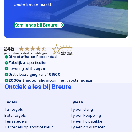
beste keuze maakt.
Kom langs bij Breure
Direct afhalen
Roosendaal
Zakelijk
als
particulier
Levering tot
5 dagen
Gratis bezorging vanaf
€1500
2000m2 indoor
showroom
met groot magazijn
Ontdek alles bij Breure
Tegels
Tyleen
Tuintegels
Tyleen slang
Betontegels
Tyleen koppeling
Terrastegels
Tyleen hulpstukken
Tuintegels op soort of kleur
Tyleen op diameter