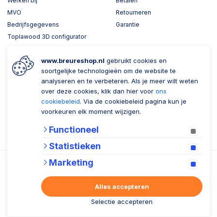
Werken bij
Betalen
MVO
Retourneren
Bedrijfsgegevens
Garantie
Toplawood 3D configurator
Kijk mee met Breure
www.breureshop.nl
gebruikt cookies en
Wil je ons volgen?
Zaken doen met Breure
soortgelijke technologieën om de website te
analyseren en te verbeteren. Als je meer wilt weten
Zakelijk bestellen
over deze cookies, klik dan hier voor
ons
cookiebeleid
. Via de cookiebeleid pagina kun je
Account aanmaken
voorkeuren elk moment wijzigen.
Nieuwsbrief
Functioneel
Verzenden
Statistieken
Marketing
Alles accepteren
Algemene voorwaarden
Privacy statement
Cookiebeleid
Selectie accepteren
© 2026 Breure B.V.