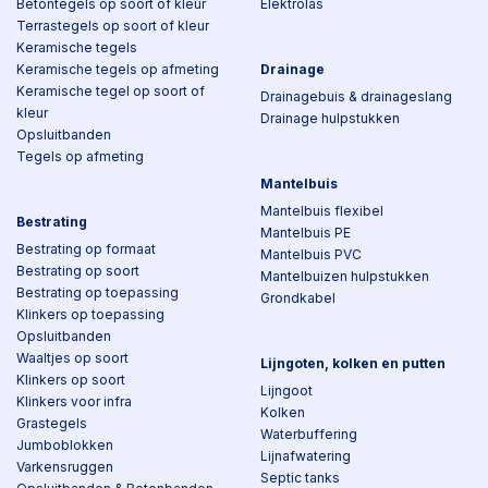
Betontegels op soort of kleur
Elektrolas
Terrastegels op soort of kleur
Keramische tegels
Keramische tegels op afmeting
Drainage
Keramische tegel op soort of
Drainagebuis & drainageslang
kleur
Drainage hulpstukken
Opsluitbanden
Tegels op afmeting
Mantelbuis
Mantelbuis flexibel
Bestrating
Mantelbuis PE
Bestrating op formaat
Mantelbuis PVC
Bestrating op soort
Mantelbuizen hulpstukken
Bestrating op toepassing
Grondkabel
Klinkers op toepassing
Opsluitbanden
Waaltjes op soort
Lijngoten, kolken en putten
Klinkers op soort
Lijngoot
Klinkers voor infra
Kolken
Grastegels
Waterbuffering
Jumboblokken
Lijnafwatering
Varkensruggen
Septic tanks