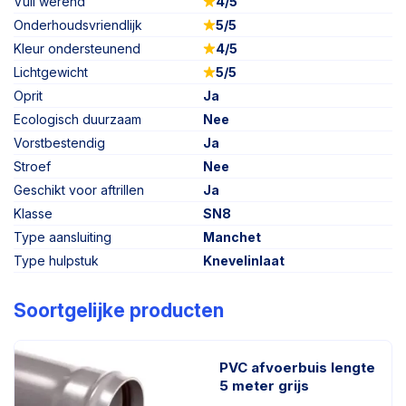
Vuil werend
4/5
Onderhoudsvriendlijk
5/5
Kleur ondersteunend
4/5
Lichtgewicht
5/5
Oprit
Ja
Ecologisch duurzaam
Nee
Vorstbestendig
Ja
Stroef
Nee
Geschikt voor aftrillen
Ja
Klasse
SN8
Type aansluiting
Manchet
Type hulpstuk
Knevelinlaat
Soortgelijke producten
PVC afvoerbuis lengte
5 meter grijs