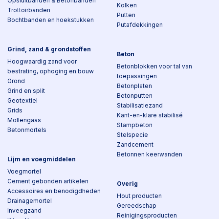
Opsluitbanden & Betonbanden
Kolken
Trottoirbanden
Putten
Bochtbanden en hoekstukken
Putafdekkingen
Grind, zand & grondstoffen
Beton
Hoogwaardig zand voor
Betonblokken voor tal van
bestrating, ophoging en bouw
toepassingen
Grond
Betonplaten
Grind en split
Betonputten
Geotextiel
Stabilisatiezand
Grids
Kant-en-klare stabilisé
Mollengaas
Stampbeton
Betonmortels
Stelspecie
Zandcement
Betonnen keerwanden
Lijm en voegmiddelen
Voegmortel
Cement gebonden artikelen
Overig
Accessoires en benodigdheden
Hout producten
Drainagemortel
Gereedschap
Inveegzand
Reinigingsproducten