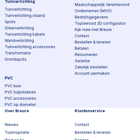
Tuinverlichting
Maatschappelijk Verantwoord
Tuinverlichting
Ondernemen (MVO)
Tuinverlichting staand
Bedrijfsgegevens
Spots
Toplawood 3D configurator
Sfeerverlichting
Kijk mee met Breure
Tuinverlichting kabels
Contact
Wandverlichting
Bestellen & leveren
Tuinverlichting accessoires
Betalen
Transformator
Retourneren
Grondspots
Garantie
Zakelijk bestellen
Account aanmaken
PVC
PVC buis
PVC hulpstukken
PVC accessoires
PVC op diameter
Over Breure
Klantenservice
Nieuws
Contact
Tuininspiratie
Bestellen & leveren