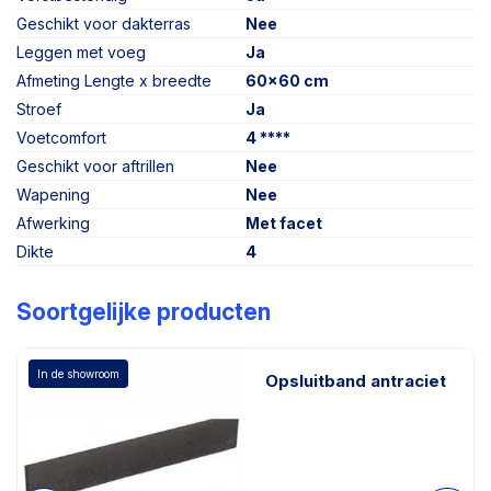
Geschikt voor dakterras
Nee
Leggen met voeg
Ja
Afmeting Lengte x breedte
60x60 cm
Stroef
Ja
Voetcomfort
4 ****
Geschikt voor aftrillen
Nee
Wapening
Nee
Afwerking
Met facet
Dikte
4
Soortgelijke producten
In de showroom
Opsluitband antraciet