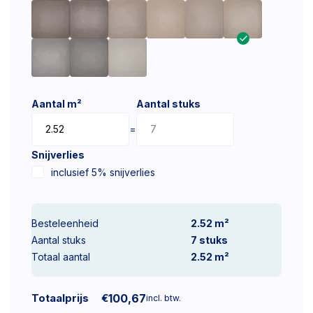
Aantal m²
Aantal stuks
=
Snijverlies
inclusief 5% snijverlies
Besteleenheid
2.52 m²
Aantal stuks
7
stuks
Totaal aantal
2.52
m²
Totaalprijs
€
100,67
incl. btw.