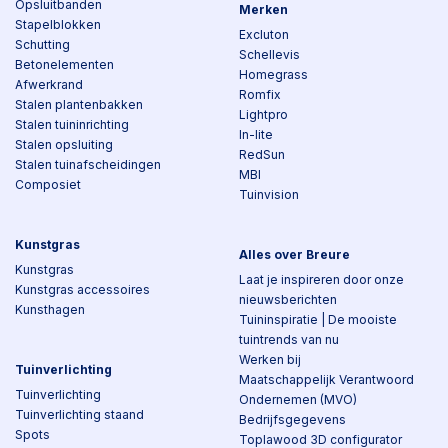
Opsluitbanden
Merken
Stapelblokken
Excluton
Schutting
Schellevis
Betonelementen
Homegrass
Afwerkrand
Romfix
Stalen plantenbakken
Lightpro
Stalen tuininrichting
In-lite
Stalen opsluiting
RedSun
Stalen tuinafscheidingen
MBI
Composiet
Tuinvision
Kunstgras
Alles over Breure
Kunstgras
Laat je inspireren door onze
Kunstgras accessoires
nieuwsberichten
Kunsthagen
Tuininspiratie | De mooiste
tuintrends van nu
Werken bij
Tuinverlichting
Maatschappelijk Verantwoord
Tuinverlichting
Ondernemen (MVO)
Tuinverlichting staand
Bedrijfsgegevens
Spots
Toplawood 3D configurator