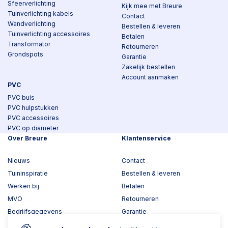
Sfeerverlichting
Kijk mee met Breure
Tuinverlichting kabels
Contact
Wandverlichting
Bestellen & leveren
Tuinverlichting accessoires
Betalen
Transformator
Retourneren
Grondspots
Garantie
Zakelijk bestellen
Account aanmaken
PVC
PVC buis
PVC hulpstukken
PVC accessoires
PVC op diameter
Over Breure
Klantenservice
Nieuws
Contact
Tuininspiratie
Bestellen & leveren
Werken bij
Betalen
MVO
Retourneren
Bedrijfsgegevens
Garantie
Toplawood 3D configurator