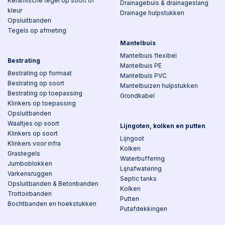
Keramische tegel op soort of
Drainagebuis & drainageslang
kleur
Drainage hulpstukken
Opsluitbanden
Tegels op afmeting
Mantelbuis
Mantelbuis flexibel
Bestrating
Mantelbuis PE
Bestrating op formaat
Mantelbuis PVC
Bestrating op soort
Mantelbuizen hulpstukken
Bestrating op toepassing
Grondkabel
Klinkers op toepassing
Opsluitbanden
Waaltjes op soort
Lijngoten, kolken en putten
Klinkers op soort
Lijngoot
Klinkers voor infra
Kolken
Grastegels
Waterbuffering
Jumboblokken
Lijnafwatering
Varkensruggen
Septic tanks
Opsluitbanden & Betonbanden
Kolken
Trottoirbanden
Putten
Bochtbanden en hoekstukken
Putafdekkingen