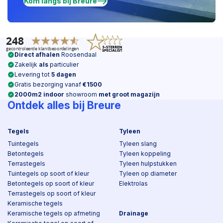
Kom langs bij Breure
Direct afhalen
Roosendaal
Zakelijk
als
particulier
Levering tot
5 dagen
Gratis bezorging vanaf
€1500
2000m2 indoor
showroom
met groot magazijn
Ontdek alles bij Breure
Tegels
Tyleen
Tuintegels
Tyleen slang
Betontegels
Tyleen koppeling
Terrastegels
Tyleen hulpstukken
Tuintegels op soort of kleur
Tyleen op diameter
Betontegels op soort of kleur
Elektrolas
Terrastegels op soort of kleur
Keramische tegels
Keramische tegels op afmeting
Drainage