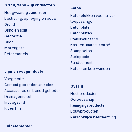
Grind, zand & grondstoffen
Beton
Hoogwaardig zand voor
Betonblokken voor tal van
bestrating, ophoging en bouw
toepassingen
Grond
Betonplaten
Grind en split
Betonputten
Geotextiel
Stabilisatiezand
Grids
Kant-en-klare stabilisé
Mollengaas
Stampbeton
Betonmortels
Stelspecie
Zandcement
Betonnen keerwanden
Lijm en voegmiddelen
Voegmortel
Cement gebonden artikelen
Overig
Accessoires en benodigdheden
Hout producten
Drainagemortel
Gereedschap
Inveegzand
Reinigingsproducten
Kit en lijm
Bouwproducten
Persoonlijke bescherming
Tuinelementen