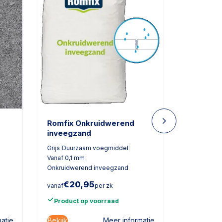
Romfix Onkruidwerend
Mini Qua
inveegzand
50x6
|
Zwart
Grijs
|
Duurzaam voegmiddel
|
Vanaf 0,1 mm
|
Onkruidwerend inveegzand
€
20,95
€
7,
vanaf
per zk
vanaf
Product op voorraad
Product
Bekijk
Bekijk
atie
Meer informatie