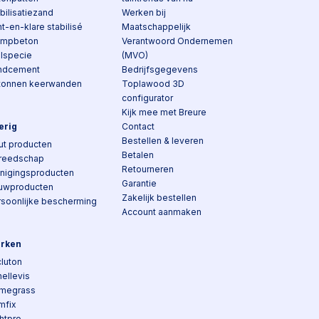
bilisatiezand
Werken bij
t-en-klare stabilisé
Maatschappelijk
ampbeton
Verantwoord Ondernemen
elspecie
(MVO)
ndcement
Bedrijfsgegevens
tonnen keerwanden
Toplawood 3D
configurator
Kijk mee met Breure
erig
Contact
Bestellen & leveren
ut producten
Betalen
reedschap
Retourneren
inigingsproducten
Garantie
uwproducten
Zakelijk bestellen
rsoonlijke bescherming
Account aanmaken
rken
luton
ellevis
megrass
mfix
htpro