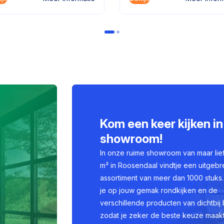
Kom een keer kijken in
showroom!
In onze ruime showroom van maar lie
m² in Roosendaal vindtje een uitgebr
assortiment van meer dan 1000 stuks.
je op jouw gemak rondkijken en de
verschillende producten van dichtbij 
zodat je zeker de beste keuze maakt