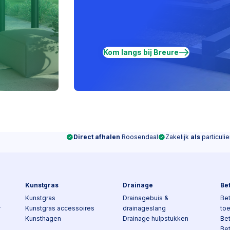
Kom langs bij Breure
Direct afhalen
Roosendaal
Zakelijk
als
particulie
Kunstgras
Drainage
Be
Kunstgras
Drainagebuis &
Bet
r
Kunstgras accessoires
drainageslang
to
Kunsthagen
Drainage hulpstukken
Be
Be