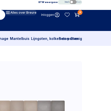
Incl.
Excl.
BTW weergave
Alles over Breure
0
Inloggen
inage
Mantelbuis
Lijngoten, kolken en putten
Beton
Overig