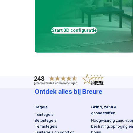
Start 3D configuratie
Ontdek alles bij Breure
Tegels
Grind, zand &
grondstoffen
Tuintegels
Betontegels
Hoogwaardig zand voo
Terrastegels
bestrating, ophoging en
Tuintegels op soort of
bouw