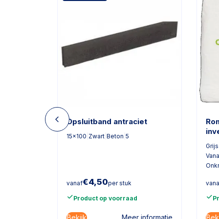
iet
Opsluitband antraciet
Rom
inv
15x100
|
Zwart
|
Beton
|
5
Grijs
Vana
Onk
€
4,50
vanaf
per stuk
vana
Product op voorraad
P
Bekijk
Bek
informatie
Meer informatie