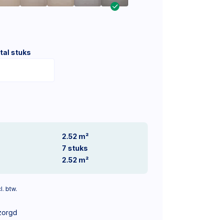
tal stuks
2.52 m²
7
stuks
2.52
m²
l. btw.
zorgd