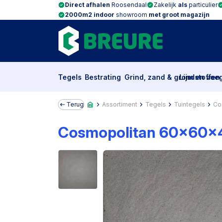
Direct afhalen
Roosendaal
Zakelijk
als
particulier
2000m2 indoor
showroom
met groot magazijn
Tegels
Bestrating
Grind, zand & grondstoffen
Lijm en voe
Terug
Assortiment
Tegels
Tuintegels
Co
Cosmopolitan 60x60x4