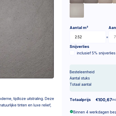
Aantal m²
Aan
=
Snijverlies
inclusief 5% snijverlies
Besteleenheid
Aantal stuks
Totaal aantal
rne, tijdloze uitstraling. Deze
Totaalprijs
€
100,67
inc
tuurlijke tinten en luxe relief,
Binnen 4 werkdagen be