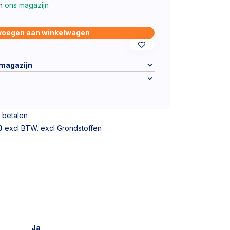
in
ons magazijn
voegen aan winkelwagen
 magazijn
 betalen
0
excl BTW. excl Grondstoffen
Ja