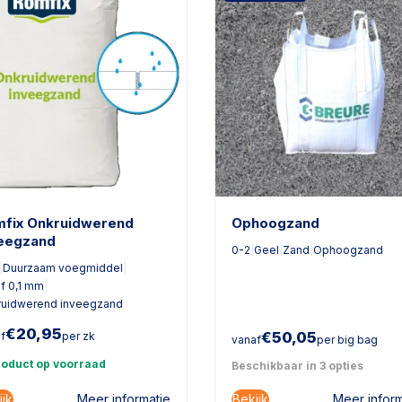
fix Onkruidwerend
Ophoogzand
eegzand
0-2
|
Geel
|
Zand
|
Ophoogzand
|
Duurzaam voegmiddel
|
f 0,1 mm
|
ruidwerend inveegzand
€
20,95
€
50,05
f
per zk
vanaf
per big bag
roduct op voorraad
Beschikbaar in 3 opties
ijk
Bekijk
Meer informatie
Meer inform