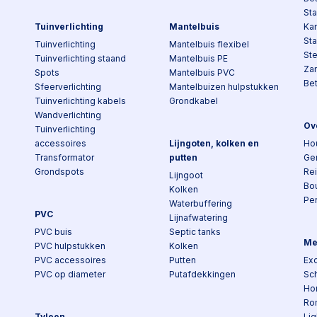
Sta
Tuinverlichting
Mantelbuis
Kan
St
Tuinverlichting
Mantelbuis flexibel
St
Tuinverlichting staand
Mantelbuis PE
Za
Spots
Mantelbuis PVC
Be
Sfeerverlichting
Mantelbuizen hulpstukken
Tuinverlichting kabels
Grondkabel
Wandverlichting
Ov
Tuinverlichting
accessoires
Lijngoten, kolken en
Ho
Transformator
putten
Ge
Grondspots
Re
Lijngoot
Bo
Kolken
Pe
Waterbuffering
PVC
Lijnafwatering
PVC buis
Septic tanks
Me
PVC hulpstukken
Kolken
PVC accessoires
Putten
Exc
PVC op diameter
Putafdekkingen
Sch
Ho
Ro
Tyleen
Lig