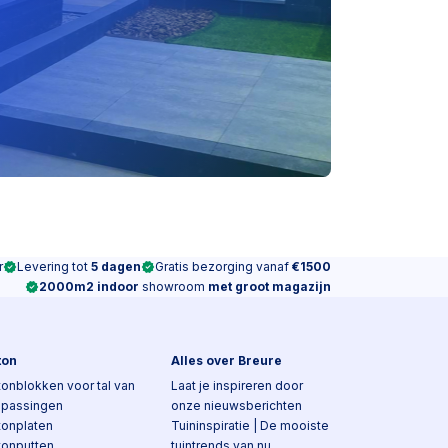
r
Levering tot
5 dagen
Gratis bezorging vanaf
€1500
2000m2 indoor
showroom
met groot magazijn
ton
Alles over Breure
onblokken voor tal van
Laat je inspireren door
epassingen
onze nieuwsberichten
tonplaten
Tuininspiratie | De mooiste
tonputten
tuintrends van nu