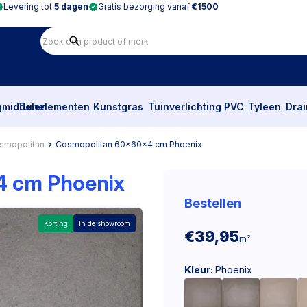
Levering tot
5 dagen
Gratis bezorging vanaf
€1500
gmiddelen
Tuinelementen
Kunstgras
Tuinverlichting
PVC
Tyleen
Dra
smopolitan
Cosmopolitan 60x60x4 cm Phoenix
 cm Phoenix
Bestellen
Korting
In de showroom
€39,95
m²
Kleur:
Phoenix