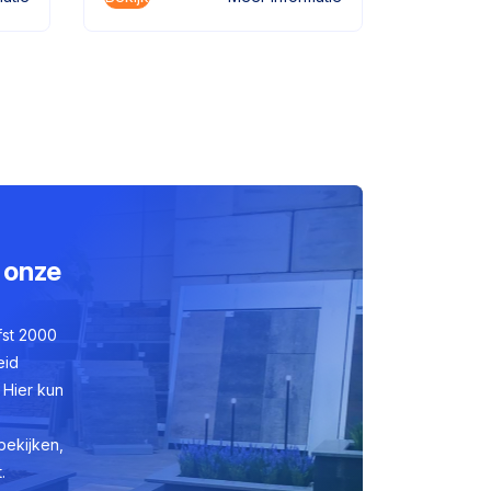
 onze
fst 2000
eid
 Hier kun
bekijken,
.