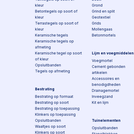
kleur
Grond
Betontegels op soort of
Grind en split
kleur
Geotextiel
Terrastegels op soort of
Grids
kleur
Mollengaas
Keramische tegels
Betonmortels
Keramische tegels op
afmeting
Keramische tegel op soort
Lijm en voegmiddelen
of kleur
Voegmortel
Opsluitbanden
Cement gebonden
Tegels op afmeting
artikelen
Accessoires en
benodigdheden
Bestrating
Drainagemortel
Bestrating op formaat
Inveegzand
Bestrating op soort
Kit en lijm
Bestrating op toepassing
Klinkers op toepassing
Opsluitbanden
Tuinelementen
Waaltjes op soort
Opsluitbanden
Klinkers op soort
Stapelblokken