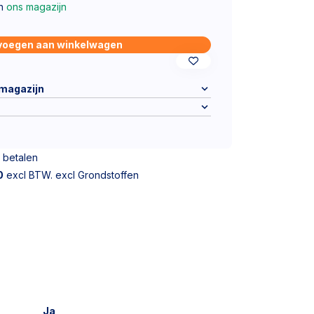
in
ons magazijn
voegen aan winkelwagen
 magazijn
 betalen
0
excl BTW. excl Grondstoffen
Ja