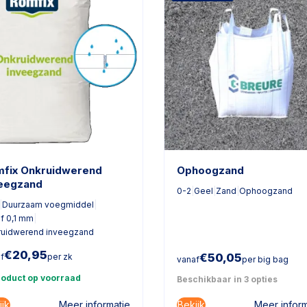
fix Onkruidwerend
Ophoogzand
eegzand
0-2
|
Geel
|
Zand
|
Ophoogzand
|
Duurzaam voegmiddel
|
f 0,1 mm
|
ruidwerend inveegzand
€
20,95
€
50,05
f
per zk
vanaf
per big bag
roduct op voorraad
Beschikbaar in 3 opties
ijk
Bekijk
Meer informatie
Meer inform