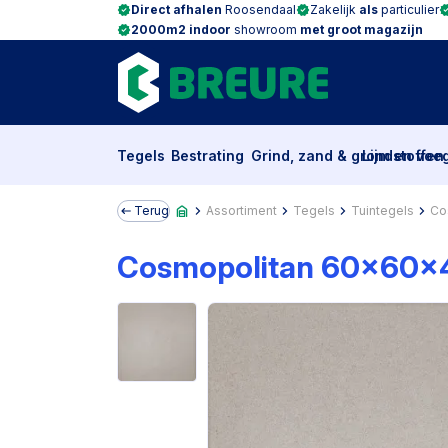
Direct afhalen
Roosendaal
Zakelijk
als
particulier
2000m2 indoor
showroom
met groot magazijn
Tegels
Bestrating
Grind, zand & grondstoffen
Lijm en voe
Terug
Assortiment
Tegels
Tuintegels
Co
Cosmopolitan 60x60x