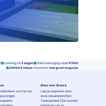
r
Levering tot
5 dagen
Gratis bezorging vanaf
€1500
2000m2 indoor
showroom
met groot magazijn
ton
Alles over Breure
onblokken voor tal van
Laat je inspireren door
epassingen
onze nieuwsberichten
tonplaten
Tuininspiratie | De mooiste
tonputten
tuintrends van nu