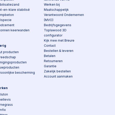
bilisatiezand
Werken bij
t-en-klare stabilisé
Maatschappelijk
ampbeton
Verantwoord Ondernemen
elspecie
(MVO)
ndcement
Bedrijfsgegevens
tonnen keerwanden
Toplawood 3D
configurator
Kijk mee met Breure
erig
Contact
Bestellen & leveren
ut producten
Betalen
reedschap
Retourneren
inigingsproducten
Garantie
uwproducten
Zakelijk bestellen
rsoonlijke bescherming
Account aanmaken
rken
luton
ellevis
megrass
mfix
htpro