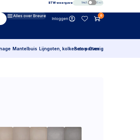
Incl.
Excl.
BTW weergave
Alles over Breure
0
Inloggen
inage
Mantelbuis
Lijngoten, kolken en putten
Beton
Overig