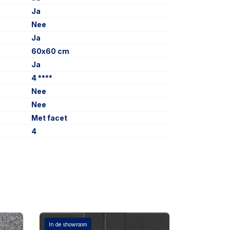
Ja
Nee
Ja
60x60 cm
Ja
4 ****
Nee
Nee
Met facet
4
In de showroom
In de showro