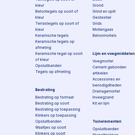
kleur
Grond
Betontegels op soort of
Grind en split
kleur
Geotextiel
Terrastegels op soort of
Grids
kleur
Mollengaas
Keramische tegels
Betonmortels
Keramische tegels op
afmeting
Keramische tegel op soort
Lijm en voegmiddelen
of kleur
Voegmortel
Opsluitbanden
Cement gebonden
Tegels op afmeting
artikelen
Accessoires en
benodigdheden
Bestrating
Drainagemortel
Bestrating op formaat
Inveegzand
Bestrating op soort
Kit en lijm
Bestrating op toepassing
Klinkers op toepassing
Opsluitbanden
Tuinelementen
Waaltjes op soort
Opsluitbanden
Klinkers op soort
Stapelblokken