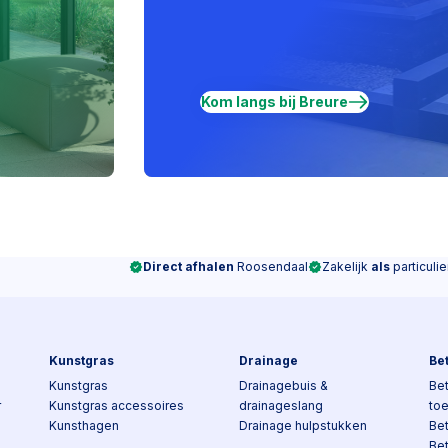
Kom langs bij Breure
Direct afhalen
Roosendaal
Zakelijk
als
particulie
Kunstgras
Drainage
Be
Kunstgras
Drainagebuis &
Bet
r
Kunstgras accessoires
drainageslang
to
Kunsthagen
Drainage hulpstukken
Be
Be