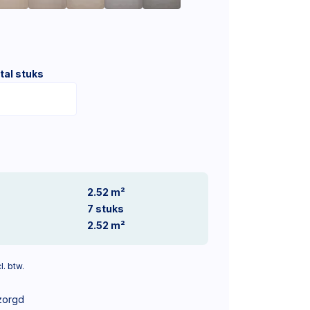
tal stuks
2.52 m²
7
stuks
2.52
m²
l. btw.
zorgd