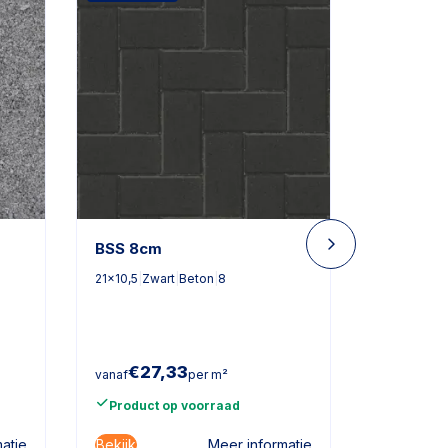
BSS 8cm
Opsluitb
21x10,5
|
Zwart
|
Beton
|
8
20x100
|
Zwa
€
27,33
€
6,
vanaf
per m²
vanaf
Product op voorraad
Product
Bekijk
Bekijk
atie
Meer informatie