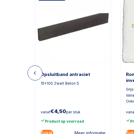
iet
Opsluitband antraciet
Rom
inv
15x100
|
Zwart
|
Beton
|
5
Grijs
Vana
Onk
€
4,50
vanaf
per stuk
vana
Product op voorraad
P
Bekijk
Bek
informatie
Meer informatie