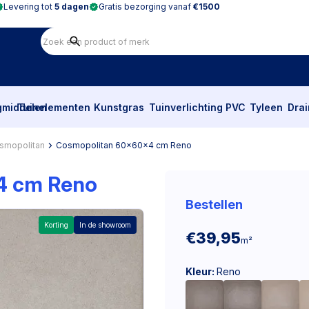
Levering tot
5 dagen
Gratis bezorging vanaf
€1500
gmiddelen
Tuinelementen
Kunstgras
Tuinverlichting
PVC
Tyleen
Dra
smopolitan
Cosmopolitan 60x60x4 cm Reno
4 cm Reno
Bestellen
Korting
In de showroom
€39,95
m²
Kleur:
Reno