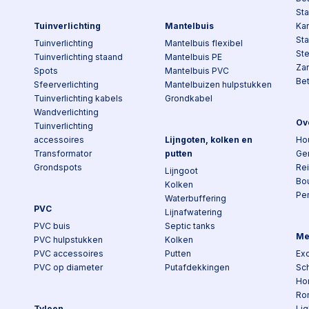
Sta
Tuinverlichting
Mantelbuis
Kan
St
Tuinverlichting
Mantelbuis flexibel
St
Tuinverlichting staand
Mantelbuis PE
Za
Spots
Mantelbuis PVC
Be
Sfeerverlichting
Mantelbuizen hulpstukken
Tuinverlichting kabels
Grondkabel
Wandverlichting
Ov
Tuinverlichting
accessoires
Lijngoten, kolken en
Ho
Transformator
putten
Ge
Grondspots
Re
Lijngoot
Bo
Kolken
Pe
Waterbuffering
PVC
Lijnafwatering
PVC buis
Septic tanks
Me
PVC hulpstukken
Kolken
PVC accessoires
Putten
Exc
PVC op diameter
Putafdekkingen
Sch
Ho
Ro
Tyleen
Lig