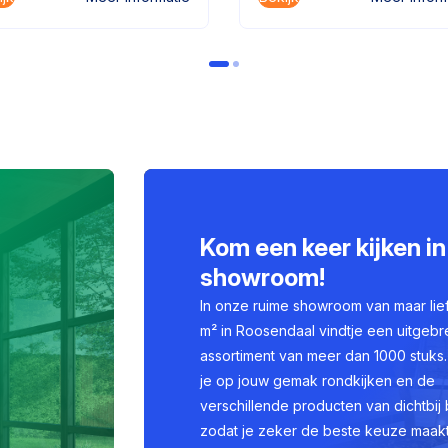
Kom een keer kijken in
showroom!
In onze ruime showroom van maar lie
m² in Roosendaal vindtje een uitgebr
assortiment van meer dan 1000 stuks.
je op jouw gemak rondkijken en de
verschillende producten van dichtbij 
zodat je zeker de beste keuze maakt