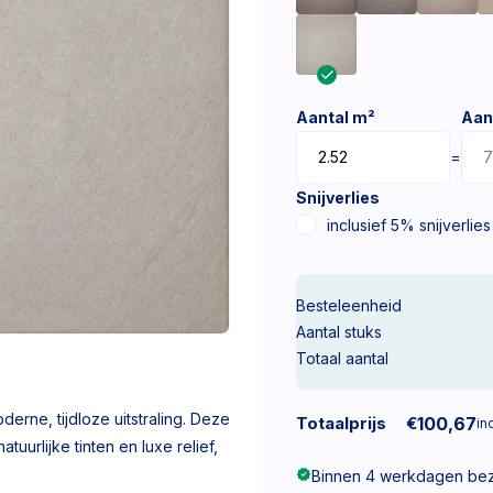
Aantal m²
Aan
=
Snijverlies
inclusief 5% snijverlies
Besteleenheid
Aantal stuks
Totaal aantal
rne, tijdloze uitstraling. Deze
Totaalprijs
€
100,67
inc
tuurlijke tinten en luxe relief,
Binnen 4 werkdagen be