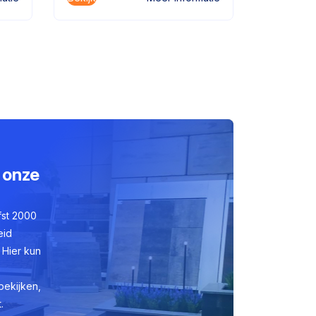
 onze
fst 2000
eid
 Hier kun
bekijken,
.