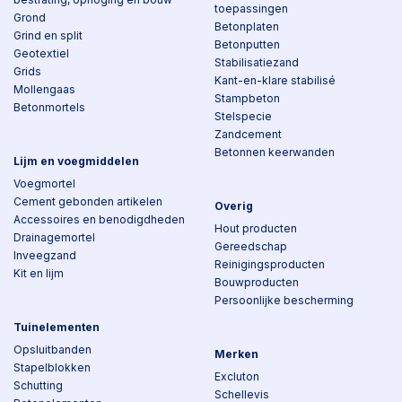
toepassingen
Grond
Betonplaten
Grind en split
Betonputten
Geotextiel
Stabilisatiezand
Grids
Kant-en-klare stabilisé
Mollengaas
Stampbeton
Betonmortels
Stelspecie
Zandcement
Betonnen keerwanden
Lijm en voegmiddelen
Voegmortel
Cement gebonden artikelen
Overig
Accessoires en benodigdheden
Hout producten
Drainagemortel
Gereedschap
Inveegzand
Reinigingsproducten
Kit en lijm
Bouwproducten
Persoonlijke bescherming
Tuinelementen
Opsluitbanden
Merken
Stapelblokken
Excluton
Schutting
Schellevis