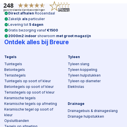
Direct afhalen
Roosendaal
Zakelijk
als
particulier
Levering tot
5 dagen
Gratis bezorging vanaf
€1500
2000m2 indoor
showroom
met groot magazijn
Ontdek alles bij Breure
Tegels
Tyleen
Tuintegels
Tyleen slang
Betontegels
Tyleen koppeling
Terrastegels
Tyleen hulpstukken
Tuintegels op soort of kleur
Tyleen op diameter
Betontegels op soort of kleur
Elektrolas
Terrastegels op soort of kleur
Keramische tegels
Keramische tegels op afmeting
Drainage
Keramische tegel op soort of
Drainagebuis & drainageslang
kleur
Drainage hulpstukken
Opsluitbanden
Tegels op afmeting