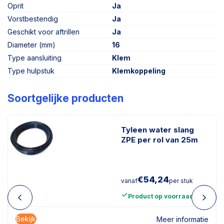
Oprit
Ja
Vorstbestendig
Ja
Geschikt voor aftrillen
Ja
Diameter (mm)
16
Type aansluiting
Klem
Type hulpstuk
Klemkoppeling
Soortgelijke producten
Tyleen water slang
ZPE per rol van 25m
€
54,24
vanaf
per stuk
Product op voorraad
Bekijk
Meer informatie