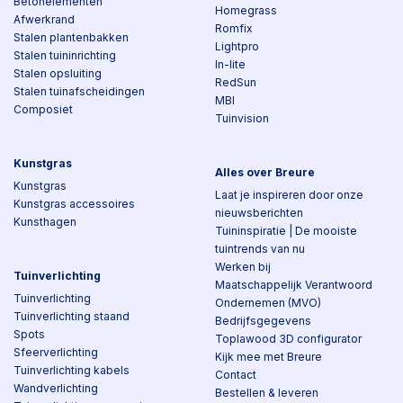
Betonelementen
Homegrass
Afwerkrand
Romfix
Stalen plantenbakken
Lightpro
Stalen tuininrichting
In-lite
Stalen opsluiting
RedSun
Stalen tuinafscheidingen
MBI
Composiet
Tuinvision
Kunstgras
Alles over Breure
Kunstgras
Laat je inspireren door onze
Kunstgras accessoires
nieuwsberichten
Kunsthagen
Tuininspiratie | De mooiste
tuintrends van nu
Werken bij
Tuinverlichting
Maatschappelijk Verantwoord
Tuinverlichting
Ondernemen (MVO)
Tuinverlichting staand
Bedrijfsgegevens
Spots
Toplawood 3D configurator
Sfeerverlichting
Kijk mee met Breure
Tuinverlichting kabels
Contact
Wandverlichting
Bestellen & leveren