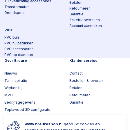
Tuinverlichting accessoires
Betalen
Transformator
Retourneren
Grondspots
Garantie
Zakelijk bestellen
Account aanmaken
PVC
PVC buis
PVC hulpstukken
PVC accessoires
PVC op diameter
Over Breure
Klantenservice
Nieuws
Contact
Tuininspiratie
Bestellen & leveren
Werken bij
Betalen
MVO
Retourneren
Bedrijfsgegevens
Garantie
Toplawood 3D configurator
Kijk mee met Breure
www.breureshop.nl
gebruikt cookies en
Wil je ons volgen?
Zaken doen met Breure