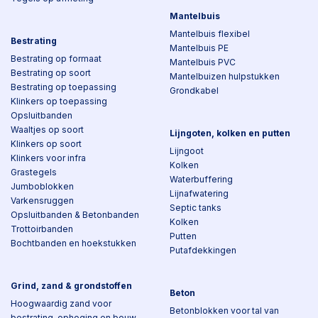
Mantelbuis
Mantelbuis flexibel
Bestrating
Mantelbuis PE
Bestrating op formaat
Mantelbuis PVC
Bestrating op soort
Mantelbuizen hulpstukken
Bestrating op toepassing
Grondkabel
Klinkers op toepassing
Opsluitbanden
Waaltjes op soort
Lijngoten, kolken en putten
Klinkers op soort
Lijngoot
Klinkers voor infra
Kolken
Grastegels
Waterbuffering
Jumboblokken
Lijnafwatering
Varkensruggen
Septic tanks
Opsluitbanden & Betonbanden
Kolken
Trottoirbanden
Putten
Bochtbanden en hoekstukken
Putafdekkingen
Grind, zand & grondstoffen
Beton
Hoogwaardig zand voor
Betonblokken voor tal van
bestrating, ophoging en bouw