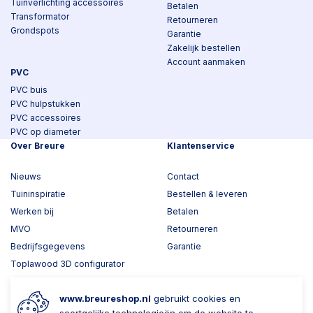
Tuinverlichting accessoires
Betalen
Transformator
Retourneren
Grondspots
Garantie
Zakelijk bestellen
Account aanmaken
PVC
PVC buis
PVC hulpstukken
PVC accessoires
PVC op diameter
Over Breure
Klantenservice
Nieuws
Contact
Tuininspiratie
Bestellen & leveren
Werken bij
Betalen
MVO
Retourneren
Bedrijfsgegevens
Garantie
Toplawood 3D configurator
Kijk mee met Breure
www.breureshop.nl
gebruikt cookies en
Wil je ons volgen?
Zaken doen met Breure