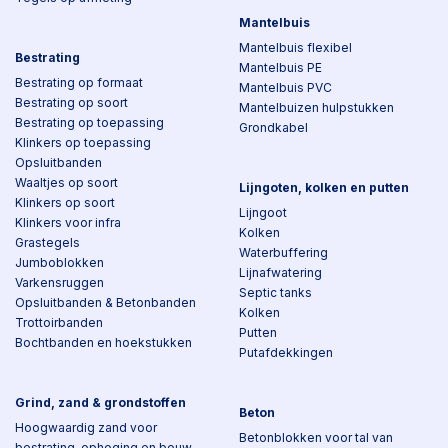
Mantelbuis
Mantelbuis flexibel
Bestrating
Mantelbuis PE
Bestrating op formaat
Mantelbuis PVC
Bestrating op soort
Mantelbuizen hulpstukken
Bestrating op toepassing
Grondkabel
Klinkers op toepassing
Opsluitbanden
Waaltjes op soort
Lijngoten, kolken en putten
Klinkers op soort
Lijngoot
Klinkers voor infra
Kolken
Grastegels
Waterbuffering
Jumboblokken
Lijnafwatering
Varkensruggen
Septic tanks
Opsluitbanden & Betonbanden
Kolken
Trottoirbanden
Putten
Bochtbanden en hoekstukken
Putafdekkingen
Grind, zand & grondstoffen
Beton
Hoogwaardig zand voor
Betonblokken voor tal van
bestrating, ophoging en bouw