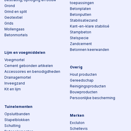
toepassingen
Grond
Betonplaten
Grind en split
Betonputten
Geotextiel
Stabilisatiezand
Grids
Kant-en-klare stabilisé
Mollengaas
Stampbeton
Betonmortels
Stelspecie
Zandcement
Betonnen keerwanden
Lijm en voegmiddelen
Voegmortel
Cement gebonden artikelen
Overig
Accessoires en benodigdheden
Hout producten
Drainagemortel
Gereedschap
Inveegzand
Reinigingsproducten
Kit en lijm
Bouwproducten
Persoonlijke bescherming
Tuinelementen
Opsluitbanden
Merken
Stapelblokken
Excluton
Schutting
Schellevis