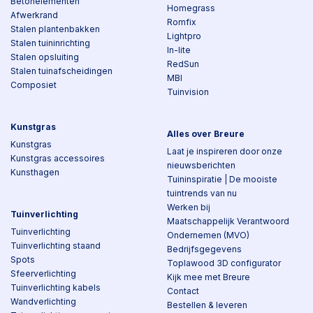
Betonelementen
Homegrass
Afwerkrand
Romfix
Stalen plantenbakken
Lightpro
Stalen tuininrichting
In-lite
Stalen opsluiting
RedSun
Stalen tuinafscheidingen
MBI
Composiet
Tuinvision
Kunstgras
Alles over Breure
Kunstgras
Laat je inspireren door onze
Kunstgras accessoires
nieuwsberichten
Kunsthagen
Tuininspiratie | De mooiste
tuintrends van nu
Werken bij
Tuinverlichting
Maatschappelijk Verantwoord
Tuinverlichting
Ondernemen (MVO)
Tuinverlichting staand
Bedrijfsgegevens
Spots
Toplawood 3D configurator
Sfeerverlichting
Kijk mee met Breure
Tuinverlichting kabels
Contact
Wandverlichting
Bestellen & leveren