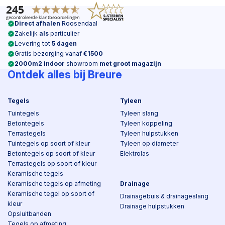
Direct afhalen
Roosendaal
Zakelijk
als
particulier
Levering tot
5 dagen
Gratis bezorging vanaf
€1500
2000m2 indoor
showroom
met groot magazijn
Ontdek alles bij Breure
Tegels
Tyleen
Tuintegels
Tyleen slang
Betontegels
Tyleen koppeling
Terrastegels
Tyleen hulpstukken
Tuintegels op soort of kleur
Tyleen op diameter
Betontegels op soort of kleur
Elektrolas
Terrastegels op soort of kleur
Keramische tegels
Keramische tegels op afmeting
Drainage
Keramische tegel op soort of
Drainagebuis & drainageslang
kleur
Drainage hulpstukken
Opsluitbanden
Tegels op afmeting