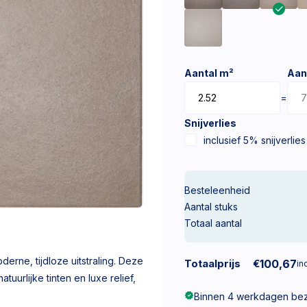
Aantal m²
Aan
=
Snijverlies
inclusief 5% snijverlies
Besteleenheid
Aantal stuks
Totaal aantal
rne, tijdloze uitstraling. Deze
Totaalprijs
€
100,67
inc
tuurlijke tinten en luxe relief,
Binnen 4 werkdagen be