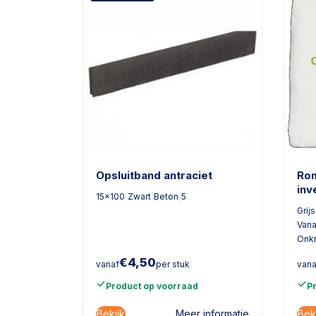
Opsluitband antraciet
Rom
inv
15x100
|
Zwart
|
Beton
|
5
Grijs
Vana
Onk
€
4,50
vanaf
per stuk
vana
Product op voorraad
P
Bekijk
Bek
Meer informatie