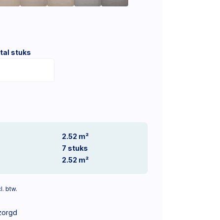
tal stuks
2.52 m²
7
stuks
2.52
m²
l. btw.
zorgd