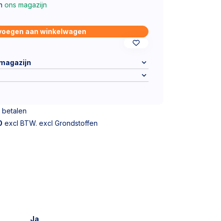
in
ons magazijn
voegen aan winkelwagen
 magazijn
 betalen
0
excl BTW. excl Grondstoffen
Ja