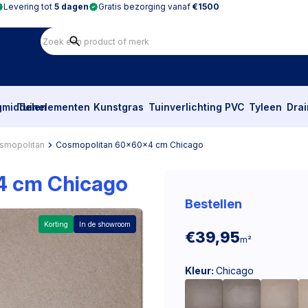
Levering tot
5 dagen
Gratis bezorging vanaf
€1500
gmiddelen
Tuinelementen
Kunstgras
Tuinverlichting
PVC
Tyleen
Dra
smopolitan
Cosmopolitan 60x60x4 cm Chicago
4 cm Chicago
Bestellen
Korting
In de showroom
€39,95
m²
Kleur:
Chicago