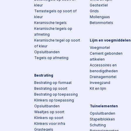
kleur
Geotextiel
Terrastegels op soort of
Grids
kleur
Mollengaas
Keramische tegels
Betonmortels
Keramische tegels op
afmeting
Keramische tegel op soort
Lijm en voegmiddelen
of kleur
Voegmortel
Opsluitbanden
Cement gebonden
Tegels op afmeting
artikelen
Accessoires en
benodigdheden
Bestrating
Drainagemortel
Bestrating op formaat
Inveegzand
Bestrating op soort
Kit en lijm
Bestrating op toepassing
Klinkers op toepassing
Opsluitbanden
Tuinelementen
Waaltjes op soort
Opsluitbanden
Klinkers op soort
Stapelblokken
Klinkers voor infra
Schutting
Grastegels
Betonelementen