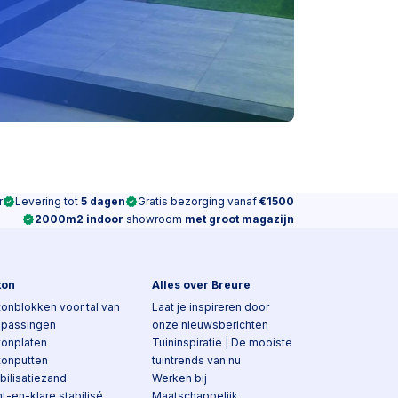
r
Levering tot
5 dagen
Gratis bezorging vanaf
€1500
2000m2 indoor
showroom
met groot magazijn
ton
Alles over Breure
onblokken voor tal van
Laat je inspireren door
epassingen
onze nieuwsberichten
tonplaten
Tuininspiratie | De mooiste
tonputten
tuintrends van nu
bilisatiezand
Werken bij
t-en-klare stabilisé
Maatschappelijk