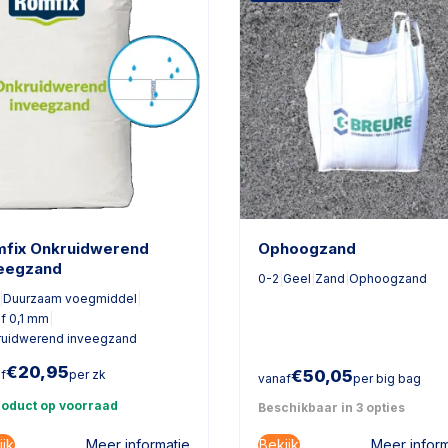
fix Onkruidwerend
Ophoogzand
eegzand
0-2
|
Geel
|
Zand
|
Ophoogzand
|
Duurzaam voegmiddel
|
f 0,1 mm
|
ruidwerend inveegzand
€
20,95
€
50,05
f
per zk
vanaf
per big bag
roduct op voorraad
Beschikbaar in 3 opties
ijk
Bekijk
Meer informatie
Meer inform