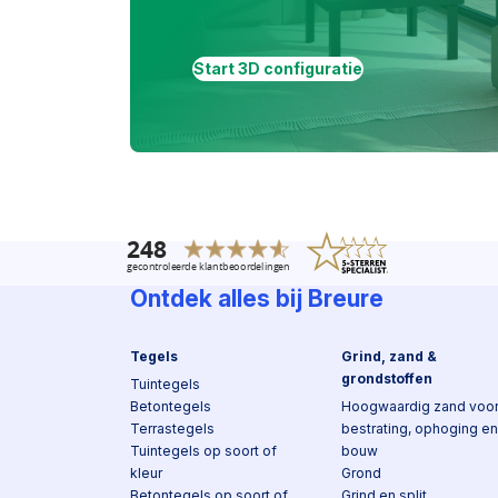
Start 3D configuratie
Ontdek alles bij Breure
Tegels
Grind, zand &
grondstoffen
Tuintegels
Betontegels
Hoogwaardig zand voo
Terrastegels
bestrating, ophoging en
Tuintegels op soort of
bouw
kleur
Grond
Betontegels op soort of
Grind en split