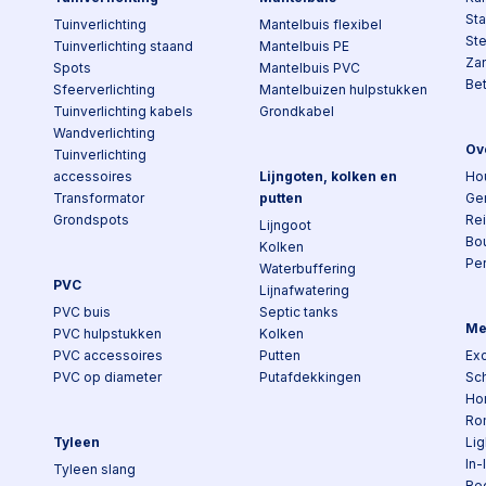
St
Tuinverlichting
Mantelbuis flexibel
St
Tuinverlichting staand
Mantelbuis PE
Za
Spots
Mantelbuis PVC
Be
Sfeerverlichting
Mantelbuizen hulpstukken
Tuinverlichting kabels
Grondkabel
Wandverlichting
Ov
Tuinverlichting
accessoires
Lijngoten, kolken en
Ho
Transformator
putten
Ge
Grondspots
Re
Lijngoot
Bo
Kolken
Pe
Waterbuffering
PVC
Lijnafwatering
PVC buis
Septic tanks
Me
PVC hulpstukken
Kolken
PVC accessoires
Putten
Exc
PVC op diameter
Putafdekkingen
Sch
Ho
Ro
Tyleen
Lig
In-
Tyleen slang
Re