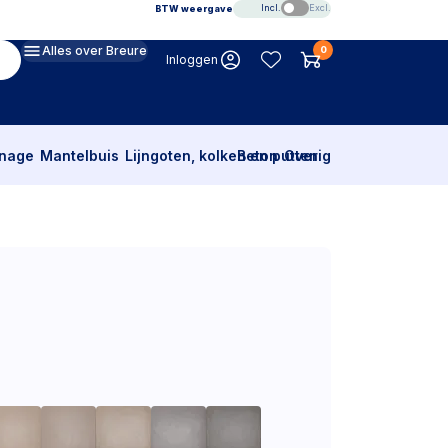
Incl.
Excl.
BTW weergave
Alles over Breure
0
Inloggen
inage
Mantelbuis
Lijngoten, kolken en putten
Beton
Overig