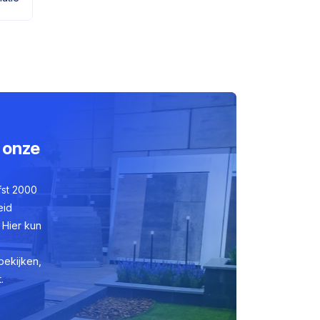
 onze
fst 2000
eid
 Hier kun
bekijken,
.