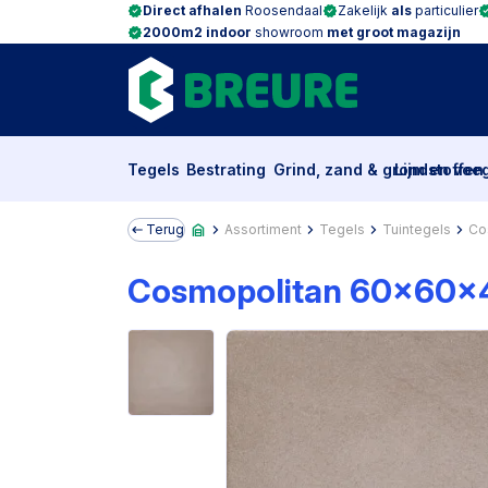
Direct afhalen
Roosendaal
Zakelijk
als
particulier
2000m2 indoor
showroom
met groot magazijn
Tegels
Bestrating
Grind, zand & grondstoffen
Lijm en voe
Terug
Assortiment
Tegels
Tuintegels
Co
Cosmopolitan 60x60x