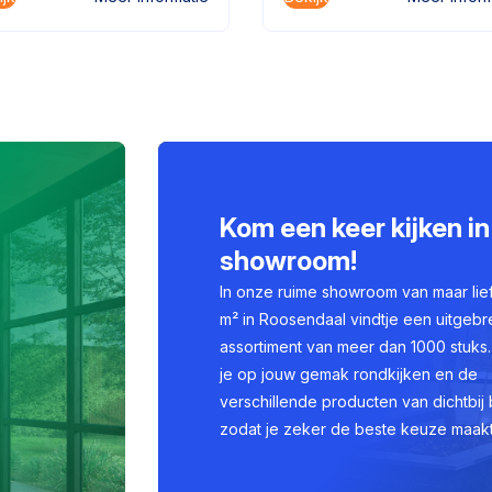
Kom een keer kijken in
showroom!
In onze ruime showroom van maar lie
m² in Roosendaal vindtje een uitgebr
assortiment van meer dan 1000 stuks.
je op jouw gemak rondkijken en de
verschillende producten van dichtbij 
zodat je zeker de beste keuze maakt