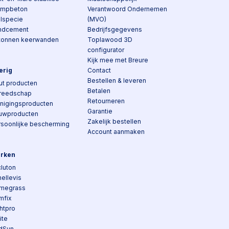
ampbeton
Verantwoord Ondernemen
elspecie
(MVO)
ndcement
Bedrijfsgegevens
tonnen keerwanden
Toplawood 3D
configurator
Kijk mee met Breure
erig
Contact
Bestellen & leveren
ut producten
Betalen
reedschap
Retourneren
inigingsproducten
Garantie
uwproducten
Zakelijk bestellen
rsoonlijke bescherming
Account aanmaken
rken
luton
ellevis
megrass
mfix
htpro
lite
dSun